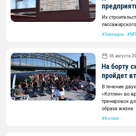
предприят
Их строительс
пассажирского 
Закладка
МП
06 августа 20
На борту с
пройдет в
В течение дву
«Котлин» во в
тренировок дл
образа жизни.
Котлин