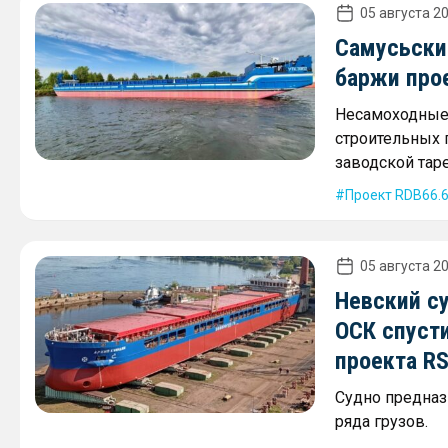
05 августа 20
Самусьски
баржи про
Несамоходные 
строительных г
заводской таре
Проект RDB66.
05 августа 20
Невский с
ОСК спусти
проекта R
Судно предназ
ряда грузов.