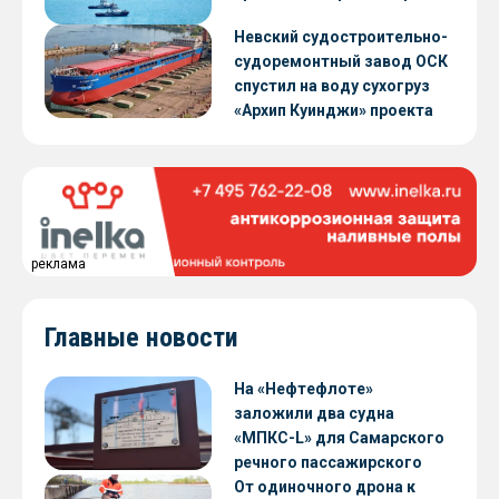
Невский судостроительно-
судоремонтный завод ОСК
спустил на воду сухогруз
«Архип Куинджи» проекта
RSD59
реклама
Главные новости
На «Нефтефлоте»
заложили два судна
«МПКС-L» для Самарского
речного пассажирского
предприятия
От одиночного дрона к