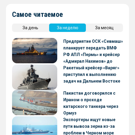
Самое читаемое
За день
За неделю
За месяц
Предприятие ОСК «Севмаш»
планирует передать ВМФ
РФ АПЛ «Пермь» и крейсер
«Адмирал Нахимов» до
конца 2026 года
Ракетный крейсер «Варяг»
приступил к выполнению
задач на Дальнем Востоке
Пакистан договорился с
Ираном о проходе
катарского танкера через
Ормуз
Экспортеры ищут новые
пути вывоза зерна из-за
проблем в Черном море