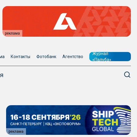
реклама
Журнал
ма
Контакты
Фотобанк
Агентство
«Палуба»
я
реклама