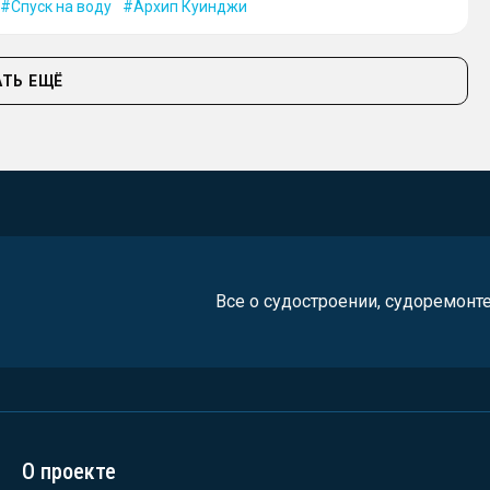
Спуск на воду
Архип Куинджи
ТЬ ЕЩЁ
Все о судостроении, судоремонт
О проекте