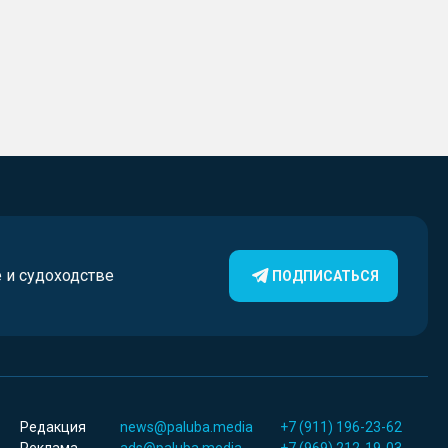
е и судоходстве
ПОДПИСАТЬСЯ
Редакция
news@paluba.media
+7 (911) 196-23-62