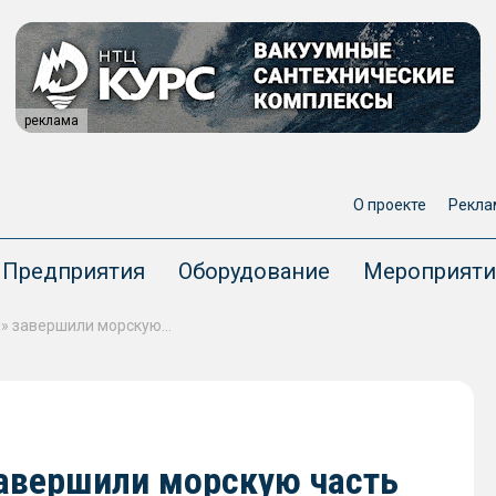
реклама
О проекте
Рекла
Предприятия
Оборудование
Мероприяти
«Адмиралтейские верфи» завершили морскую часть госиспытаний ДЭПЛ «Уфа» проекта 636
авершили морскую часть