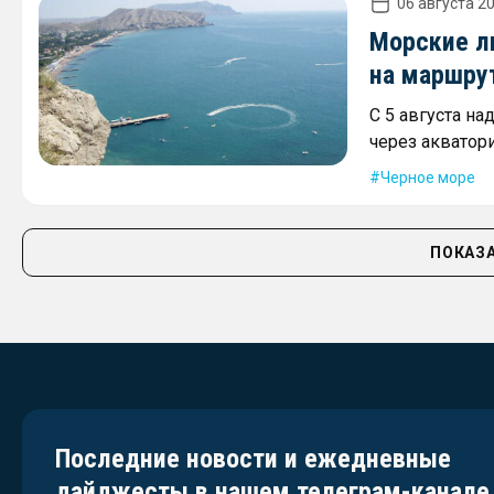
06 августа 20
Морские л
на маршру
С 5 августа на
через акватор
Черное море
ПОКАЗА
Последние новости и ежедневные
дайджесты в нашем телеграм-канале