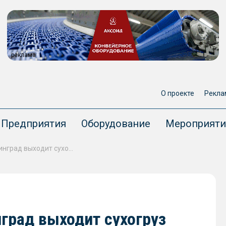
реклама
О проекте
Рекла
Предприятия
Оборудование
Мероприяти
На линию Бронка – Калининград выходит сухогруз «Волго-Балт 203»
град выходит сухогруз