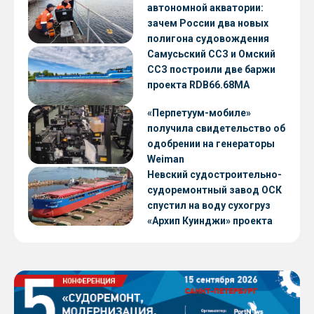
автономной акватории:
зачем России два новых
полигона судовождения
Самусьский ССЗ и Омский
ССЗ построили две баржи
проекта RDB66.68МА
«Перпетуум-мобиле»
получила свидетельство об
одобрении на генераторы
Weiman
Невский судостроительно-
судоремонтный завод ОСК
спустил на воду сухогруз
«Архип Куинджи» проекта
RSD59