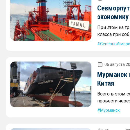
Севморпут
экономику
При этом на т
класса при со
Северный морс
06 августа 20
Мурманск 
Китая
Всего в этом 
провести через
Мурманск