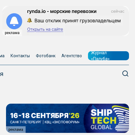
реклама
Журнал
ма
Контакты
Фотобанк
Агентство
«Палуба»
я
реклама