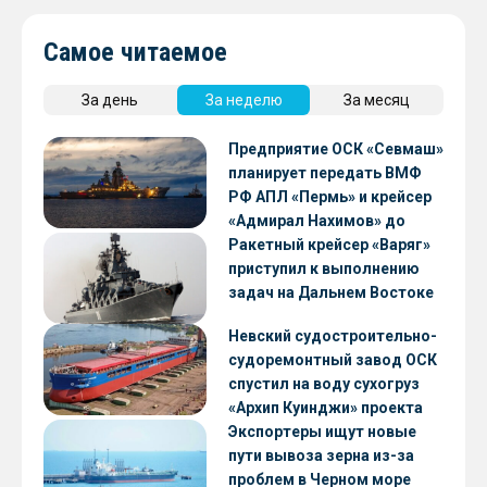
Самое читаемое
За день
За неделю
За месяц
Предприятие ОСК «Севмаш»
планирует передать ВМФ
РФ АПЛ «Пермь» и крейсер
«Адмирал Нахимов» до
конца 2026 года
Ракетный крейсер «Варяг»
приступил к выполнению
задач на Дальнем Востоке
Невский судостроительно-
судоремонтный завод ОСК
спустил на воду сухогруз
«Архип Куинджи» проекта
RSD59
Экспортеры ищут новые
пути вывоза зерна из-за
проблем в Черном море