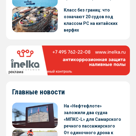
Класс без границ: что
означают 20 судов под
классом РС на китайских
верфях
реклама
Главные новости
На «Нефтефлоте»
заложили два судна
«МПКС-L» для Самарского
речного пассажирского
предприятия
От одиночного дрона к