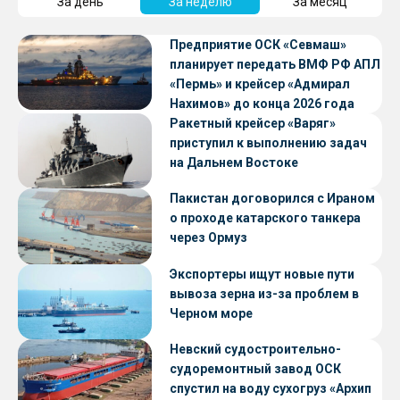
За день
За неделю
За месяц
Предприятие ОСК «Севмаш»
планирует передать ВМФ РФ АПЛ
«Пермь» и крейсер «Адмирал
Нахимов» до конца 2026 года
Ракетный крейсер «Варяг»
приступил к выполнению задач
на Дальнем Востоке
Пакистан договорился с Ираном
о проходе катарского танкера
через Ормуз
Экспортеры ищут новые пути
вывоза зерна из-за проблем в
Черном море
Невский судостроительно-
судоремонтный завод ОСК
спустил на воду сухогруз «Архип