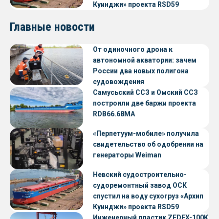
Куинджи» проекта RSD59
Главные новости
От одиночного дрона к
автономной акватории: зачем
России два новых полигона
судовождения
Самусьский ССЗ и Омский ССЗ
построили две баржи проекта
RDB66.68МА
«Перпетуум-мобиле» получила
свидетельство об одобрении на
генераторы Weiman
Невский судостроительно-
судоремонтный завод ОСК
спустил на воду сухогруз «Архип
Куинджи» проекта RSD59
Инженерный пластик ZEDEX-100K