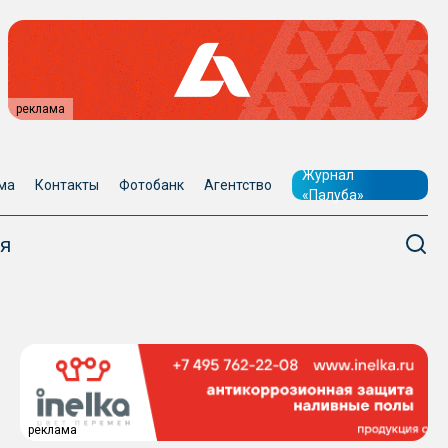
реклама
Журнал
ма
Контакты
Фотобанк
Агентство
«Палуба»
я
реклама