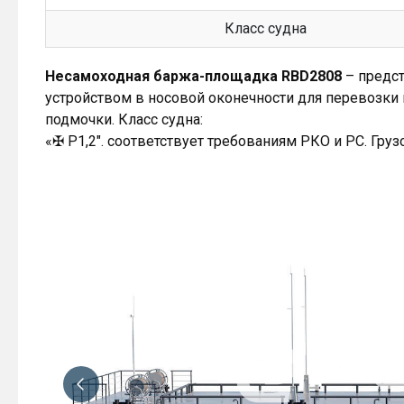
Класс судна
Несамоходная баржа-площадка RBD2808
– предс
устройством в носовой оконечности для перевозки 
подмочки. Класс судна:
«✠ Р1,2″. соответствует требованиям РКО и РС. Гру