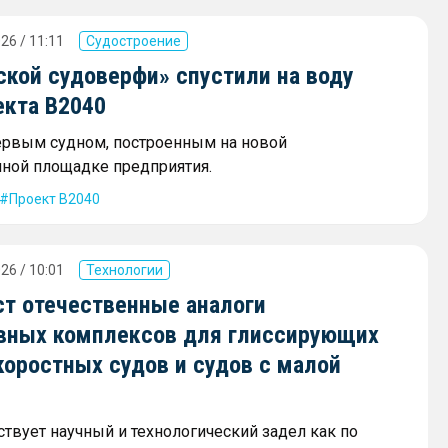
26 / 11:11
Судостроение
ской судоверфи» спустили на воду
екта В2040
ервым судном, построенным на новой
ной площадке предприятия.
Проект В2040
26 / 10:01
Технологии
ст отечественные аналоги
вных комплексов для глиссирующих
коростных судов и судов с малой
ствует научный и технологический задел как по