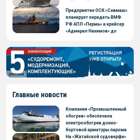
Предприятие ОСК «Севмаш»
планирует передать ВМФ
РФ АПЛ «Пермь» и крейсер
«Адмирал Нахимов» до
конца 2026 года
реклама
Главные новости
Компания «Промышленный
обогрев» обеспечила
электрообогрев донно-
бортовой арматуры парома
«Петропавловск» проекта
На «Жатайской судоверфи»