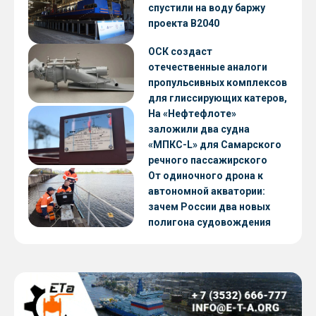
CNF22
спустили на воду баржу
проекта В2040
ОСК создаст
отечественные аналоги
пропульсивных комплексов
для глиссирующих катеров,
скоростных судов и судов с
На «Нефтефлоте»
малой осадкой
заложили два судна
«МПКС-L» для Самарского
ение: ГК Р-Флот
речного пассажирского
предприятия
От одиночного дрона к
автономной акватории:
зачем России два новых
полигона судовождения