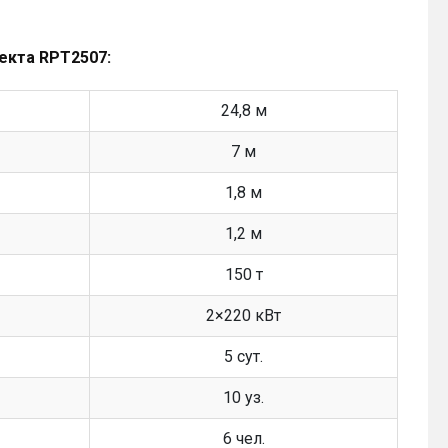
оекта RPT2507:
24,8 м
7 м
1,8 м
1,2 м
150 т
2×220 кВт
5 сут.
10 уз.
6 чел.