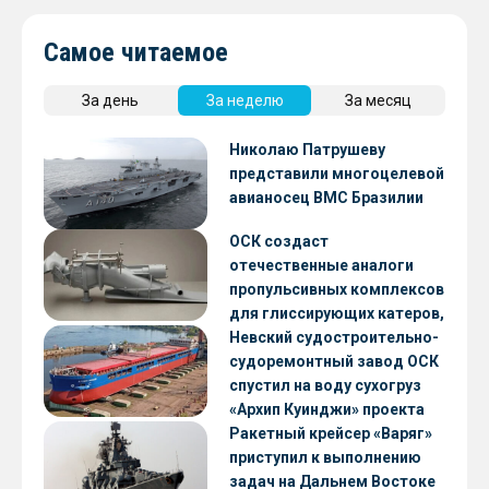
Самое читаемое
За день
За неделю
За месяц
Николаю Патрушеву
представили многоцелевой
авианосец ВМС Бразилии
ОСК создаст
отечественные аналоги
пропульсивных комплексов
для глиссирующих катеров,
скоростных судов и судов с
Невский судостроительно-
малой осадкой
судоремонтный завод ОСК
спустил на воду сухогруз
«Архип Куинджи» проекта
RSD59
Ракетный крейсер «Варяг»
приступил к выполнению
задач на Дальнем Востоке