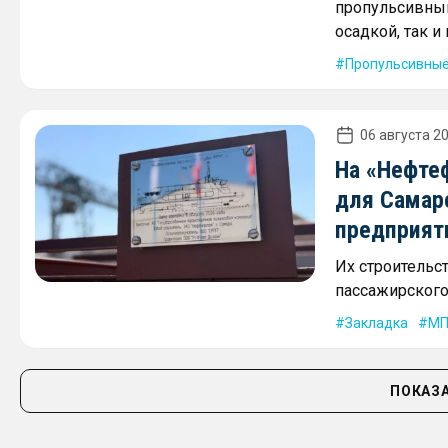
пропульсивным
осадкой, так 
Пропульсивные
06 августа 20
На «Нефте
для Самар
предприят
Их строительс
пассажирского 
Закладка
МП
ПОКАЗА