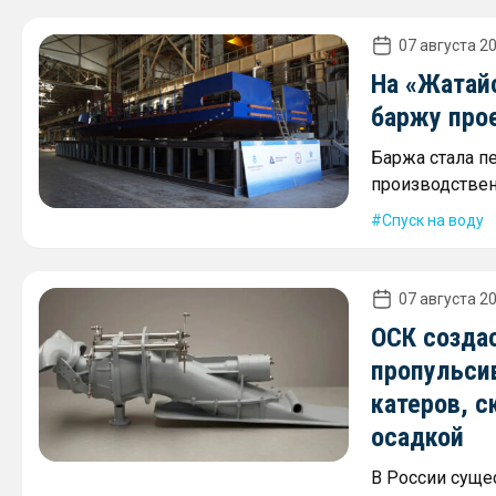
07 августа 20
На «Жатай
баржу про
Баржа стала п
производствен
Спуск на воду
07 августа 20
ОСК созда
пропульси
катеров, с
осадкой
В России суще