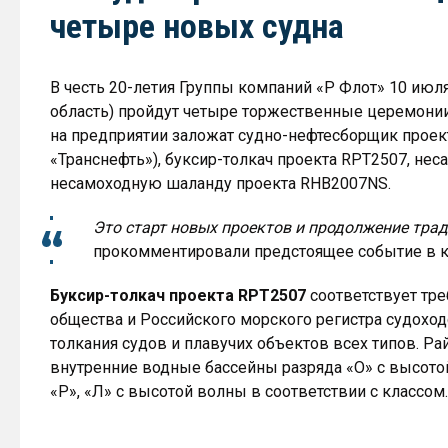
четыре новых судна
В честь 20-летия Группы компаний «Р Флот» 10 июл
область) пройдут четыре торжественные церемонии 
на предприятии заложат судно-нефтесборщик проект
«Транснефть»), буксир-толкач проекта RPT2507, н
несамоходную шаланду проекта RHB2007NS.
Это старт новых проектов и продолжение тра
прокомментировали предстоящее событие в к
Буксир-толкач проекта RPT2507
соответствует тр
общества и Российского морского регистра судоход
толкания судов и плавучих объектов всех типов. Ра
внутренние водные бассейны разряда «О» с высотой
«Р», «Л» с высотой волны в соответствии с классом.