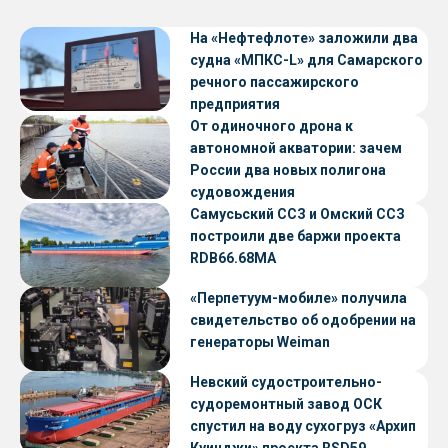
На «Нефтефлоте» заложили два
судна «МПКС-L» для Самарского
речного пассажирского
предприятия
От одиночного дрона к
автономной акватории: зачем
России два новых полигона
судовождения
Самусьский ССЗ и Омский ССЗ
построили две баржи проекта
RDB66.68МА
«Перпетуум-мобиле» получила
свидетельство об одобрении на
генераторы Weiman
Невский судостроительно-
судоремонтный завод ОСК
спустил на воду сухогруз «Архип