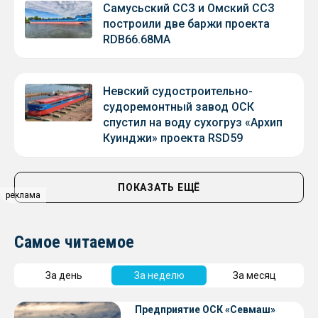
Самусьский ССЗ и Омский ССЗ
построили две баржи проекта
RDB66.68МА
Невский судостроительно-
судоремонтный завод ОСК
спустил на воду сухогруз «Архип
Куинджи» проекта RSD59
ПОКАЗАТЬ ЕЩЁ
реклама
Самое читаемое
За день
За неделю
За месяц
Предприятие ОСК «Севмаш»