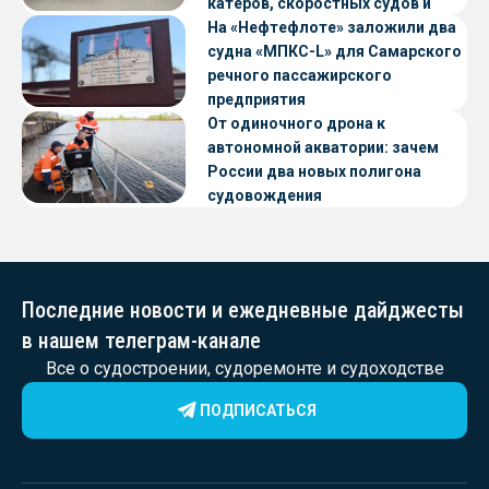
катеров, скоростных судов и
судов с малой осадкой
На «Нефтефлоте» заложили два
судна «МПКС-L» для Самарского
речного пассажирского
предприятия
От одиночного дрона к
автономной акватории: зачем
России два новых полигона
судовождения
Последние новости и ежедневные дайджесты
в нашем телеграм-канале
Все о судостроении, судоремонте и судоходстве
ПОДПИСАТЬСЯ