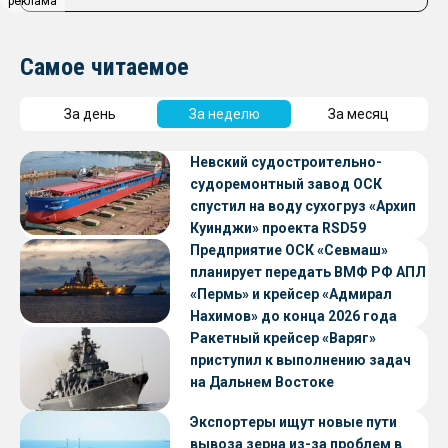
реклама
Самое читаемое
За день
За неделю
За месяц
Невский судостроительно-
судоремонтный завод ОСК
спустил на воду сухогруз «Архип
Куинджи» проекта RSD59
Предприятие ОСК «Севмаш»
планирует передать ВМФ РФ АПЛ
«Пермь» и крейсер «Адмирал
Нахимов» до конца 2026 года
Ракетный крейсер «Варяг»
приступил к выполнению задач
на Дальнем Востоке
Экспортеры ищут новые пути
вывоза зерна из-за проблем в