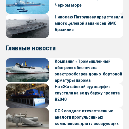
Черном море
Николаю Патрушеву представили
многоцелевой авианосец ВМС
Бразилии
Главные новости
Компания «Промышленный
обогрев» обеспечила
электрообогрев донно-бортовой
арматуры парома
«Петропавловск» проекта CNF22
На «Жатайской судоверфи»
спустили на воду баржу проекта
В2040
ОСК создаст отечественные
аналоги пропульсивных
комплексов для глиссирующих