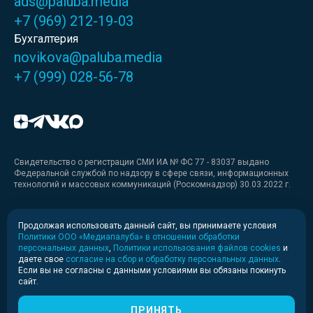
ads@paluba.media
+7 (969) 212-19-03
Бухгалтерия
novikova@paluba.media
+7 (999) 028-56-78
Свидетельство о регистрации СМИ ИА № ФС 77 - 83037 выдано
Федеральной службой по надзору в сфере связи, информационных
технологий и массовых коммуникаций (Роскомнадзор) 30.03.2022 г.
Медиакит
Продолжая использовать данный сайт, вы принимаете условия
Политики ООО «Медиапалуба» в отношении обработки
Медиакит для печати
персональных данных
,
Политики использования файлов cookies
и
даете свое
согласие на сбор и обработку персональных данных
.
Если вы не согласны с данными условиями вы обязаны покинуть
Политика конфиденциальности
сайт.
© 2020-2026 Информационное агентство «Медиапалуба»
(6+).
ПРИНЯТЬ