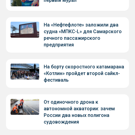
первый мурал
На «Нефтефлоте» заложили два
судна «МПКС-L» для Самарского
речного пассажирского
предприятия
На борту скоростного катамарана
«Котлин» пройдет второй сайкл-
фестиваль
От одиночного дрона к
автономной акватории: зачем
России два новых полигона
судовождения