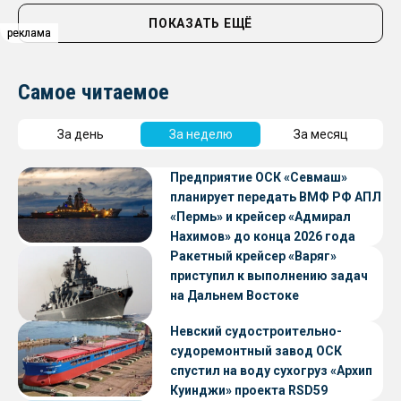
ПОКАЗАТЬ ЕЩЁ
реклама
реклама
реклама
Самое читаемое
За день
За неделю
За месяц
Предприятие ОСК «Севмаш»
планирует передать ВМФ РФ АПЛ
«Пермь» и крейсер «Адмирал
Нахимов» до конца 2026 года
Ракетный крейсер «Варяг»
приступил к выполнению задач
на Дальнем Востоке
Невский судостроительно-
судоремонтный завод ОСК
спустил на воду сухогруз «Архип
Куинджи» проекта RSD59