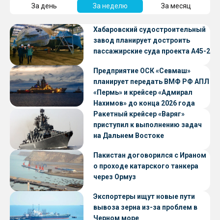
За день
За неделю
За месяц
Хабаровский судостроительный
завод планирует достроить
пассажирские суда проекта А45-2
Предприятие ОСК «Севмаш»
планирует передать ВМФ РФ АПЛ
«Пермь» и крейсер «Адмирал
Нахимов» до конца 2026 года
Ракетный крейсер «Варяг»
приступил к выполнению задач
на Дальнем Востоке
Пакистан договорился с Ираном
о проходе катарского танкера
через Ормуз
Экспортеры ищут новые пути
вывоза зерна из-за проблем в
Черном море