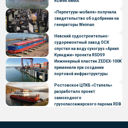
RDB66.68МА
«Перпетуум-мобиле» получила
свидетельство об одобрении на
генераторы Weiman
Невский судостроительно-
судоремонтный завод ОСК
спустил на воду сухогруз «Архип
Куинджи» проекта RSD59
Инженерный пластик ZEDEX-100K
применили при создании
портовой инфраструктуры
Ростовское ЦПКБ «Стапель»
разработало проект
самоходного
грузопассажирского парома RDB
56.06 для Таймырского Долгано-
Ненецкого округа