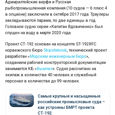
Адмиралтейские верфи и Русская
рыбопромышленная компания (10 судов — 6 плюс 4
в опционе) заключили в октябре 2017 года. Траулеры
закладываются парами, по две единицы в год.
Головное судно серии «Капитан Вдовиченко» был
спущен на воду в марте 2020 года.
Проект СТ-192 основан на концепте ST-192RFC
норвежского бюро
Skipsteknisk
, технический проект
разработан «
Морским инженерным бюро
»,
созданием рабочей конструкторской документации
занимается КБ «
Вымпел
». Судно рассчитано на
экипаж в количестве 40 человек и служебный
персонал в количестве до 99 человек.
Самые крупные и насыщенные
российские промысловые суда –
как устроены БМРТ проекта
СТ-192