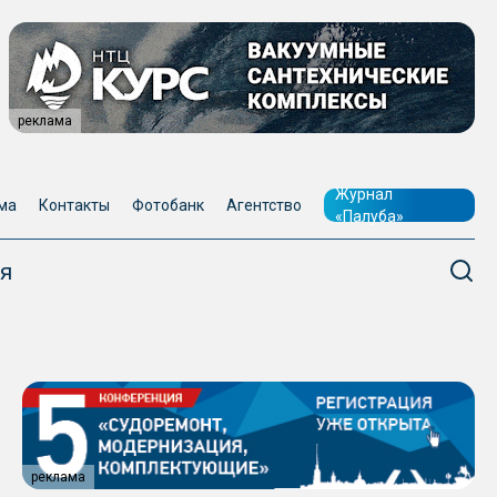
реклама
Журнал
ма
Контакты
Фотобанк
Агентство
«Палуба»
я
реклама