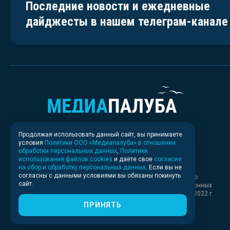
Последние новости и ежедневные
дайджесты в нашем телеграм-канале
Продолжая использовать данный сайт, вы принимаете
условия
Политики ООО «Медиапалуба» в отношении
обработки персональных данных
,
Политики
использования файлов cookies
и даете свое
согласие
на сбор и обработку персональных данных
. Если вы не
согласны с данными условиями вы обязаны покинуть
Свидетельство о регистрации СМИ ИА № ФС 77 - 83037 выдано
сайт.
Федеральной службой по надзору в сфере связи, информационных
технологий и массовых коммуникаций (Роскомнадзор) 30.03.2022 г.
ПРИНЯТЬ