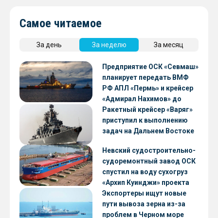
Самое читаемое
За день
За неделю
За месяц
Предприятие ОСК «Севмаш»
планирует передать ВМФ
РФ АПЛ «Пермь» и крейсер
«Адмирал Нахимов» до
конца 2026 года
Ракетный крейсер «Варяг»
приступил к выполнению
задач на Дальнем Востоке
Невский судостроительно-
судоремонтный завод ОСК
спустил на воду сухогруз
«Архип Куинджи» проекта
RSD59
Экспортеры ищут новые
пути вывоза зерна из-за
проблем в Черном море