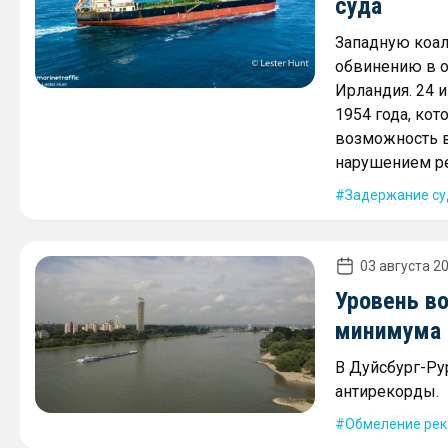
суда
Западную коал
обвинению в о
Ирландия. 24 
1954 года, ко
возможность в
нарушением ре
Задержание су
03 августа 20
Уровень во
минимума
В Дуйсбург-Ру
антирекорды.
Обмеление рек