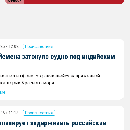
реклама
26 / 12:02
Происшествия
 Йемена затонуло судно под индийским
изошел на фоне сохраняющейся напряженной
акватории Красного моря.
ние
26 / 11:13
Происшествия
планирует задерживать российские