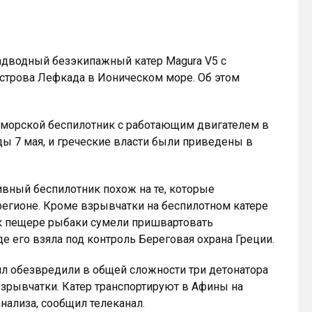
адводный безэкипажный катер Magura V5 с
строва Лефкада в Ионическом море. Об этом
 морской беспилотник с работающим двигателем в
ы 7 мая, и греческие власти были приведены в
тивный беспилотник похож на те, которые
регионе. Кроме взрывчатки на беспилотном катере
 к пещере рыбаки сумели пришвартовать
де его взяла под контроль Береговая охрана Греции.
ил обезвредили в общей сложности три детонатора
взрывчатки. Катер транспортируют в Афины на
нализа, сообщил телеканал.