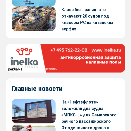
Класс без границ: что
означают 20 судов под
классом РС на китайских
верфях
реклама
Главные новости
На «Нефтефлоте»
заложили два судна
«МПКС-L» для Самарского
речного пассажирского
предприятия
От одиночного дрона к