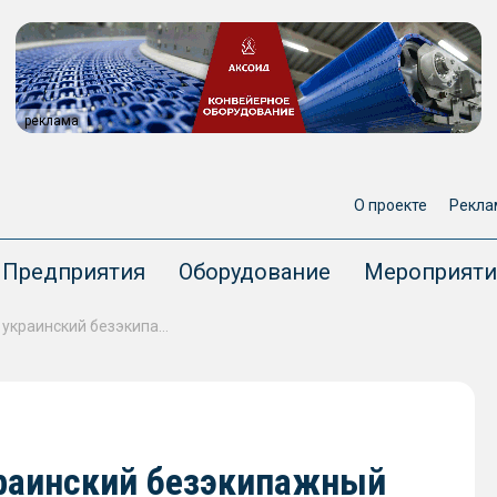
реклама
О проекте
Рекла
Предприятия
Оборудование
Мероприяти
У берегов Греции нашли украинский безэкипажный катер со взрывчаткой
краинский безэкипажный