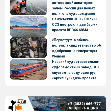
автономной акватории:
зачем России два новых
полигона судовождения
Самусьский ССЗ и Омский
ССЗ построили две баржи
проекта RDB66.68МА
«Перпетуум-мобиле»
получила свидетельство об
одобрении на генераторы
Weiman
Невский судостроительно-
судоремонтный завод ОСК
спустил на воду сухогруз
«Архип Куинджи» проекта
RSD59