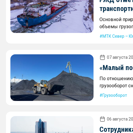
транспорт
Основной прир
объемы грузоп
МТК Север – Ю
07 августа 20
«Малый пор
По отношению 
грузооборот сн
Грузооборот
06 августа 20
Сотрудника