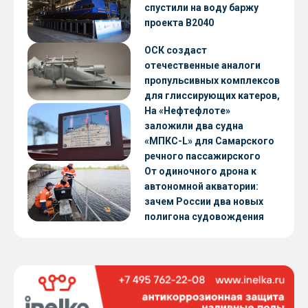
CNF22
спустили на воду баржу
проекта В2040
ОСК создаст
отечественные аналоги
пропульсивных комплексов
для глиссирующих катеров,
скоростных судов и судов с
На «Нефтефлоте»
малой осадкой
заложили два судна
«МПКС-L» для Самарского
речного пассажирского
предприятия
От одиночного дрона к
автономной акватории:
зачем России два новых
полигона судовождения