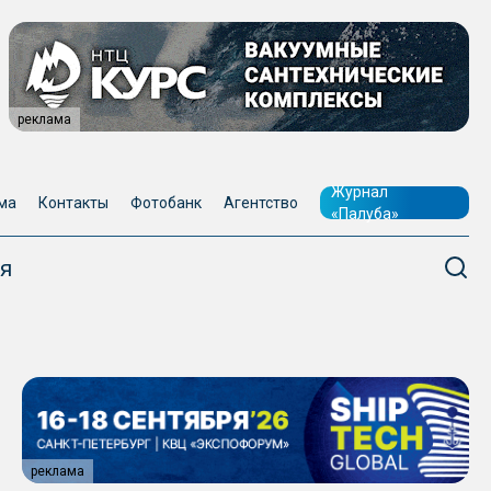
реклама
Журнал
ма
Контакты
Фотобанк
Агентство
«Палуба»
я
реклама