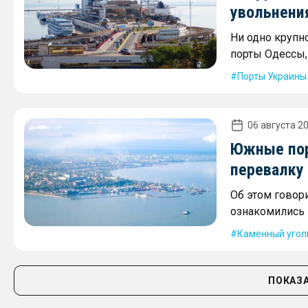
увольнени
Ни одно крупн
порты Одессы,
Порты Украины
06 августа 20
Южные пор
перевалку 
Об этом говори
ознакомились 
Каменный угол
ПОКАЗА