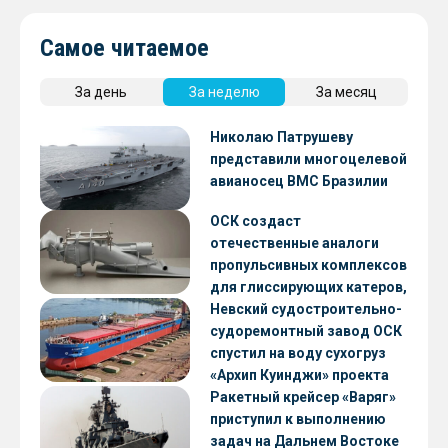
Самое читаемое
За день
За неделю
За месяц
Николаю Патрушеву
представили многоцелевой
авианосец ВМС Бразилии
ОСК создаст
отечественные аналоги
пропульсивных комплексов
для глиссирующих катеров,
скоростных судов и судов с
Невский судостроительно-
малой осадкой
судоремонтный завод ОСК
спустил на воду сухогруз
«Архип Куинджи» проекта
RSD59
Ракетный крейсер «Варяг»
приступил к выполнению
задач на Дальнем Востоке