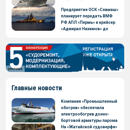
Предприятие ОСК «Севмаш»
планирует передать ВМФ
РФ АПЛ «Пермь» и крейсер
«Адмирал Нахимов» до
конца 2026 года
реклама
Главные новости
Компания «Промышленный
обогрев» обеспечила
электрообогрев донно-
бортовой арматуры парома
«Петропавловск» проекта
На «Жатайской судоверфи»