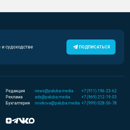
е и судоходстве
ПОДПИСАТЬСЯ
Редакция
news@paluba.media
+7 (911) 196-23-62
Реклама
ads@paluba.media
+7 (969) 212-19-03
Бухгалтерия
novikova@paluba.media
+7 (999) 028-56-78