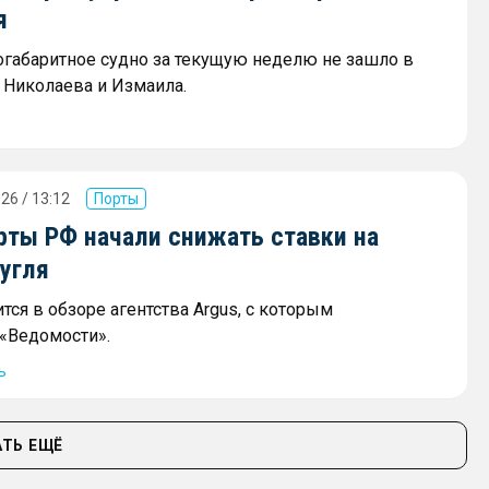
я
огабаритное судно за текущую неделю не зашло в
 Николаева и Измаила.
26 / 13:12
Порты
ты РФ начали снижать ставки на
угля
тся в обзоре агентства Argus, с которым
«Ведомости».
ь
ТЬ ЕЩЁ