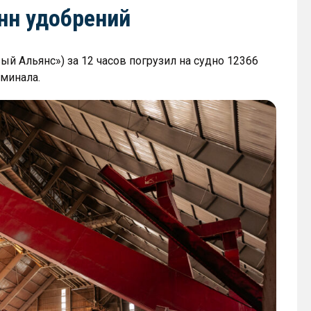
онн удобрений
й Альянс») за 12 часов погрузил на судно 12366
рминала.