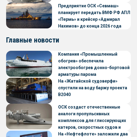
Предприятие ОСК «Севмаш»
планирует передать ВМФ РФ АПЛ
«Пермь» и крейсер «Адмирал
Нахимов» до конца 2026 года
Главные новости
Компания «Промышленный
обогрев» обеспечила
электрообогрев донно-бортовой
арматуры парома
«Петропавловск» проекта CNF22
На «Жатайской судоверфи»
спустили на воду баржу проекта
В2040
ОСК создаст отечественные
аналоги пропульсивных
комплексов для глиссирующих
катеров, скоростных судов и
судов с малой осадкой
На «Нефтефлоте» заложили два