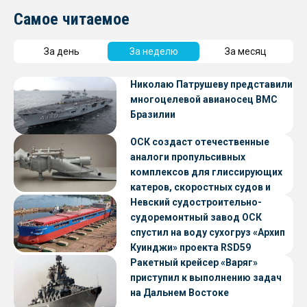
Самое читаемое
За день
За неделю
За месяц
Николаю Патрушеву представили
многоцелевой авианосец ВМС
Бразилии
ОСК создаст отечественные
аналоги пропульсивных
комплексов для глиссирующих
катеров, скоростных судов и
судов с малой осадкой
Невский судостроительно-
судоремонтный завод ОСК
спустил на воду сухогруз «Архип
Куинджи» проекта RSD59
Ракетный крейсер «Варяг»
приступил к выполнению задач
на Дальнем Востоке