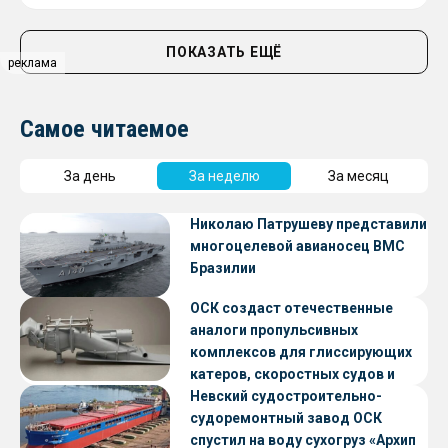
ПОКАЗАТЬ ЕЩЁ
реклама
Самое читаемое
За день
За неделю
За месяц
Николаю Патрушеву представили
многоцелевой авианосец ВМС
Бразилии
ОСК создаст отечественные
аналоги пропульсивных
комплексов для глиссирующих
катеров, скоростных судов и
судов с малой осадкой
Невский судостроительно-
судоремонтный завод ОСК
спустил на воду сухогруз «Архип