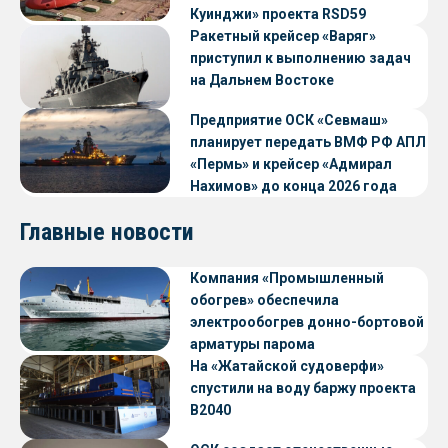
Куинджи» проекта RSD59
Ракетный крейсер «Варяг»
приступил к выполнению задач
на Дальнем Востоке
Предприятие ОСК «Севмаш»
планирует передать ВМФ РФ АПЛ
«Пермь» и крейсер «Адмирал
Нахимов» до конца 2026 года
Главные новости
Компания «Промышленный
обогрев» обеспечила
электрообогрев донно-бортовой
арматуры парома
«Петропавловск» проекта CNF22
На «Жатайской судоверфи»
спустили на воду баржу проекта
В2040