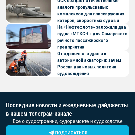
ОСК создаст отечественные
аналоги пропульсивных
комплексов для глиссирующих
катеров, скоростных судов и
судов с малой осадкой
На «Нефтефлоте» заложили два
судна «МПКС-L» для Самарского
речного пассажирского
предприятия
От одиночного дрона к
автономной акватории: зачем
России два новых полигона
судовождения
Последние новости и ежедневные дайджесты
в нашем телеграм-канале
Все о судостроении, судоремонте и судоходстве
ПОДПИСАТЬСЯ