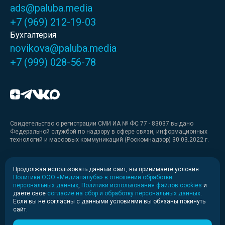
ads@paluba.media
+7 (969) 212-19-03
Бухгалтерия
novikova@paluba.media
+7 (999) 028-56-78
Свидетельство о регистрации СМИ ИА № ФС 77 - 83037 выдано
Федеральной службой по надзору в сфере связи, информационных
технологий и массовых коммуникаций (Роскомнадзор) 30.03.2022 г.
Медиакит
Продолжая использовать данный сайт, вы принимаете условия
Политики ООО «Медиапалуба» в отношении обработки
Медиакит для печати
персональных данных
,
Политики использования файлов cookies
и
даете свое
согласие на сбор и обработку персональных данных
.
Если вы не согласны с данными условиями вы обязаны покинуть
Политика конфиденциальности
сайт.
© 2020-2026 Информационное агентство «Медиапалуба»