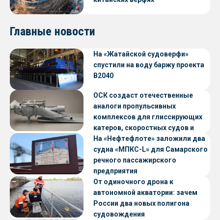
Главные новости
На «Жатайской судоверфи»
спустили на воду баржу проекта
В2040
ОСК создаст отечественные
аналоги пропульсивных
комплексов для глиссирующих
катеров, скоростных судов и
судов с малой осадкой
На «Нефтефлоте» заложили два
судна «МПКС-L» для Самарского
речного пассажирского
предприятия
От одиночного дрона к
автономной акватории: зачем
России два новых полигона
судовождения