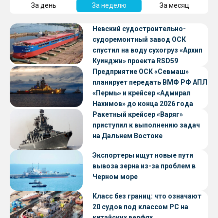
За день
За неделю
За месяц
Невский судостроительно-
судоремонтный завод ОСК
спустил на воду сухогруз «Архип
Куинджи» проекта RSD59
Предприятие ОСК «Севмаш»
планирует передать ВМФ РФ АПЛ
«Пермь» и крейсер «Адмирал
Нахимов» до конца 2026 года
Ракетный крейсер «Варяг»
приступил к выполнению задач
на Дальнем Востоке
Экспортеры ищут новые пути
вывоза зерна из-за проблем в
Черном море
Класс без границ: что означают
20 судов под классом РС на
китайских верфях