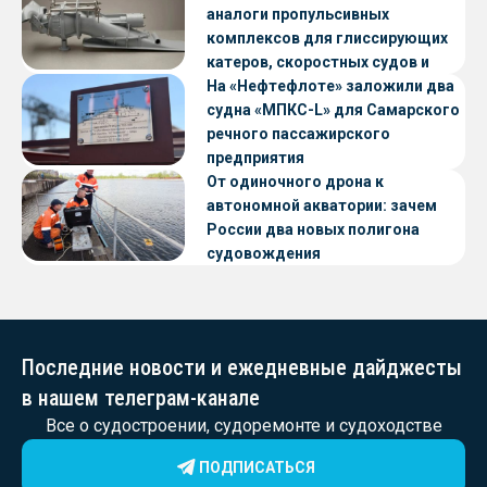
аналоги пропульсивных
комплексов для глиссирующих
катеров, скоростных судов и
судов с малой осадкой
На «Нефтефлоте» заложили два
судна «МПКС-L» для Самарского
речного пассажирского
предприятия
От одиночного дрона к
автономной акватории: зачем
России два новых полигона
судовождения
Последние новости и ежедневные дайджесты
в нашем телеграм-канале
Все о судостроении, судоремонте и судоходстве
ПОДПИСАТЬСЯ