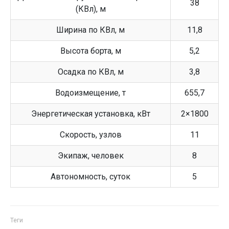
38
(КВл), м
Ширина по КВл, м
11,8
Высота борта, м
5,2
Осадка по КВл, м
3,8
Водоизмещение, т
655,7
Энергетическая установка, кВт
2×1800
Скорость, узлов
11
Экипаж, человек
8
Автономность, суток
5
Теги