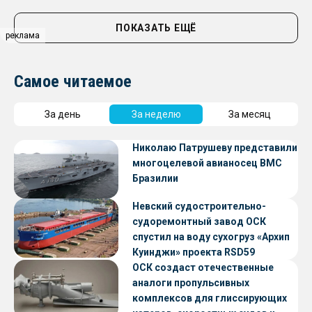
ПОКАЗАТЬ ЕЩЁ
реклама
Самое читаемое
За день
За неделю
За месяц
Николаю Патрушеву представили
многоцелевой авианосец ВМС
Бразилии
Невский судостроительно-
судоремонтный завод ОСК
спустил на воду сухогруз «Архип
Куинджи» проекта RSD59
ОСК создаст отечественные
аналоги пропульсивных
комплексов для глиссирующих