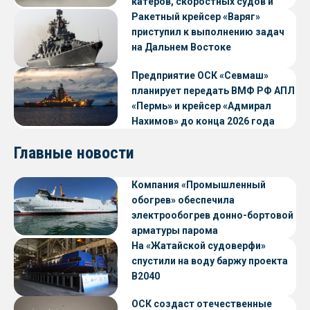
катеров, скоростных судов и
судов с малой осадкой
Ракетный крейсер «Варяг»
приступил к выполнению задач
на Дальнем Востоке
Предприятие ОСК «Севмаш»
планирует передать ВМФ РФ АПЛ
«Пермь» и крейсер «Адмирал
Нахимов» до конца 2026 года
Главные новости
Компания «Промышленный
обогрев» обеспечила
электрообогрев донно-бортовой
арматуры парома
«Петропавловск» проекта CNF22
На «Жатайской судоверфи»
спустили на воду баржу проекта
В2040
ОСК создаст отечественные