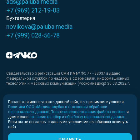
ads@paluba.media
+7 (969) 212-19-03
Бухгалтерия
novikova@paluba.media
+7 (999) 028-56-78
Свидетельство о регистрации СМИ ИА № ФС 77 - 83037 выдано
Федеральной службой по надзору в сфере связи, информационных
технологий и массовых коммуникаций (Роскомнадзор) 30.03.2022 г.
Медиакит
Продолжая использовать данный сайт, вы принимаете условия
Политики ООО «Медиапалуба» в отношении обработки
Медиакит для печати
персональных данных
,
Политики использования файлов cookies
и
даете свое
согласие на сбор и обработку персональных данных
.
Если вы не согласны с данными условиями вы обязаны покинуть
Политика конфиденциальности
сайт.
© 2020-2026 Информационное агентство «Медиапалуба»
(6+).
ПРИНЯТЬ