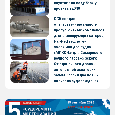
CNF22
спустили на воду баржу
проекта В2040
ОСК создаст
отечественные аналоги
пропульсивных комплексов
для глиссирующих катеров,
скоростных судов и судов с
На «Нефтефлоте»
малой осадкой
заложили два судна
«МПКС-L» для Самарского
речного пассажирского
предприятия
От одиночного дрона к
автономной акватории:
зачем России два новых
полигона судовождения