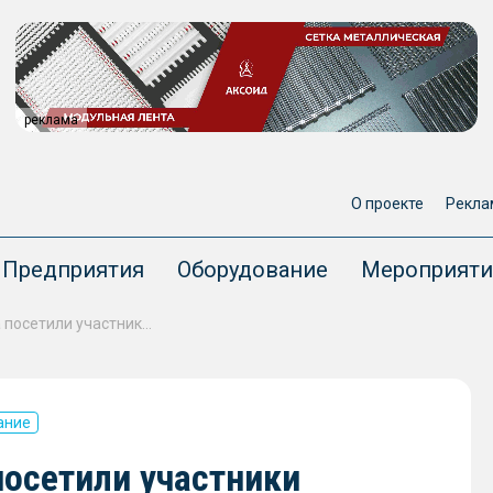
реклама
О проекте
Рекла
Предприятия
Оборудование
Мероприяти
Архангельскую РЭБ флота посетили участники программы «Муравьев-Амурский 2030»
ание
посетили участники