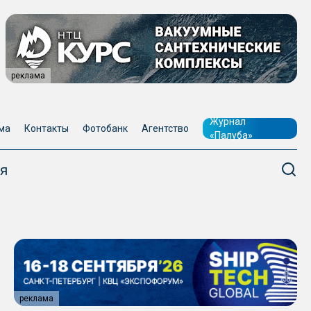
реклама
Журнал
ма
Контакты
Фотобанк
Агентство
«Палуба»
я
реклама