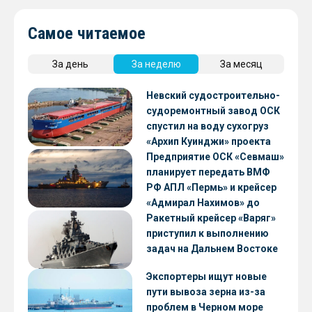
Самое читаемое
За день
За неделю
За месяц
Невский судостроительно-
судоремонтный завод ОСК
спустил на воду сухогруз
«Архип Куинджи» проекта
RSD59
Предприятие ОСК «Севмаш»
планирует передать ВМФ
РФ АПЛ «Пермь» и крейсер
«Адмирал Нахимов» до
конца 2026 года
Ракетный крейсер «Варяг»
приступил к выполнению
задач на Дальнем Востоке
Экспортеры ищут новые
пути вывоза зерна из-за
проблем в Черном море