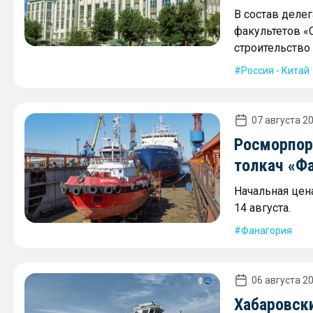
В состав деле
факультетов «
строительство 
Россия - Китай
07 августа 20
Росморпор
толкач «Ф
Начальная цена
14 августа.
Фанагория
06 августа 20
Хабаровск