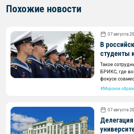
Похожие новости
07 августа 20
В российск
студенты 
Такое сотрудн
БРИКС, где во
фокусе совмес
Морское образ
07 августа 20
Делегация
университ