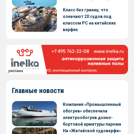
Класс без границ: что
означают 20 судов под
классом РС на китайских
верфях
реклама
Главные новости
Компания «Промышленный
обогрев» обеспечила
электрообогрев донно-
бортовой арматуры парома
«Петропавловск» проекта
На «Жатайской судоверфи»