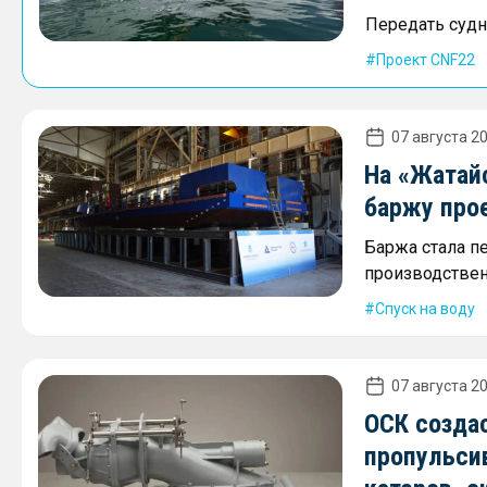
Передать судно
Проект CNF22
07 августа 20
На «Жатай
баржу про
Баржа стала п
производствен
Спуск на воду
07 августа 20
ОСК созда
пропульси