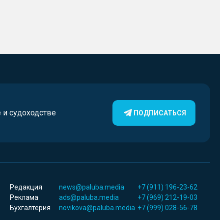
е и судоходстве
ПОДПИСАТЬСЯ
Редакция
news@paluba.media
+7 (911) 196-23-62
Реклама
ads@paluba.media
+7 (969) 212-19-03
Бухгалтерия
novikova@paluba.media
+7 (999) 028-56-78