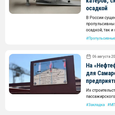
катеров, с
осадкой
В России суще
пропульсивным
осадкой, так 
Пропульсивные
06 августа 20
На «Нефте
для Самар
предприят
Их строительс
пассажирского 
Закладка
МП