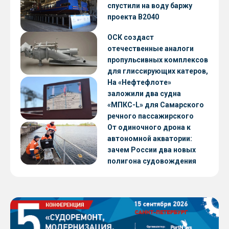
CNF22
спустили на воду баржу
проекта В2040
ОСК создаст
отечественные аналоги
пропульсивных комплексов
для глиссирующих катеров,
скоростных судов и судов с
На «Нефтефлоте»
малой осадкой
заложили два судна
«МПКС-L» для Самарского
речного пассажирского
предприятия
От одиночного дрона к
автономной акватории:
зачем России два новых
полигона судовождения