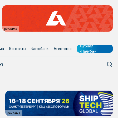
реклама
Журнал
ма
Контакты
Фотобанк
Агентство
«Палуба»
я
реклама