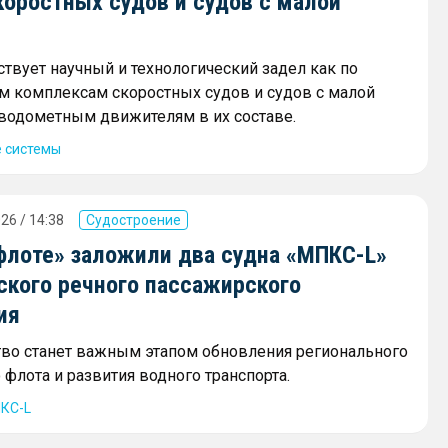
коростных судов и судов с малой
ствует научный и технологический задел как по
 комплексам скоростных судов и судов с малой
и водометным движителям в их составе.
 системы
26 / 14:38
Судостроение
флоте» заложили два судна «МПКС-L»
ского речного пассажирского
ия
тво станет важным этапом обновления регионального
флота и развития водного транспорта.
КС-L