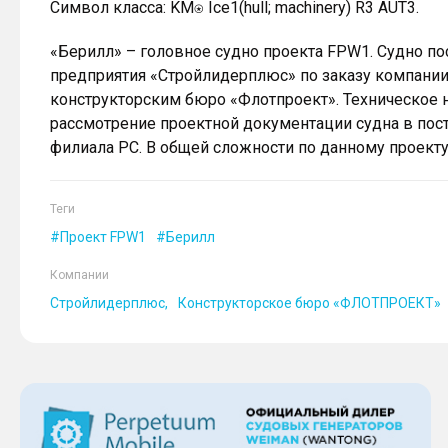
Символ класса: KM⍟ Ice1(hull; machinery) R3 AUT3.
«Берилл» – головное судно проекта FPW1. Судно п
предприятия «Стройлидерплюс» по заказу компании
конструкторским бюро «Флотпроект». Техническое 
рассмотрение проектной документации судна в пос
филиала РС. В общей сложности по данному проекту
Теги
Проект FPW1
Берилл
Компании
Стройлидерплюс
Конструкторское бюро «ФЛОТПРОЕКТ»