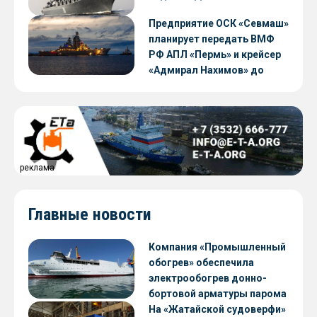
Предприятие ОСК «Севмаш»
планирует передать ВМФ
РФ АПЛ «Пермь» и крейсер
«Адмирал Нахимов» до
конца 2026 года
реклама
Главные новости
Компания «Промышленный
обогрев» обеспечила
электрообогрев донно-
бортовой арматуры парома
«Петропавловск» проекта
На «Жатайской судоверфи»