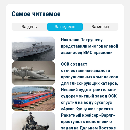
Самое читаемое
За день
За неделю
За месяц
Николаю Патрушеву
представили многоцелевой
авианосец ВМС Бразилии
ОСК создаст
отечественные аналоги
пропульсивных комплексов
для глиссирующих катеров,
скоростных судов и судов с
Невский судостроительно-
малой осадкой
судоремонтный завод ОСК
спустил на воду сухогруз
«Архип Куинджи» проекта
RSD59
Ракетный крейсер «Варяг»
приступил к выполнению
задач на Дальнем Востоке