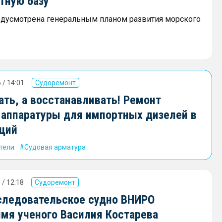
тную базу
едусмотрена генеральным планом развития морского
 / 14:01
Судоремонт
ать, а восстанавливать! Ремонт
 аппаратуры для импортных дизелей в
кций
тели
Судовая арматура
 / 12:18
Судоремонт
следовательское судно ВНИРО
имя ученого Василия Костарева