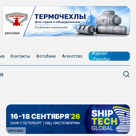
реклама
Журнал
ма
Контакты
Фотобанк
Агентство
«Палуба»
я
реклама