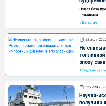
судоремон
Новая база пр
терминала.
Дагестан
22 июля 2026
Не списыв
топливной
эпоху сан
Судовые двига
22 июля 2026
Научно-ис
получило 