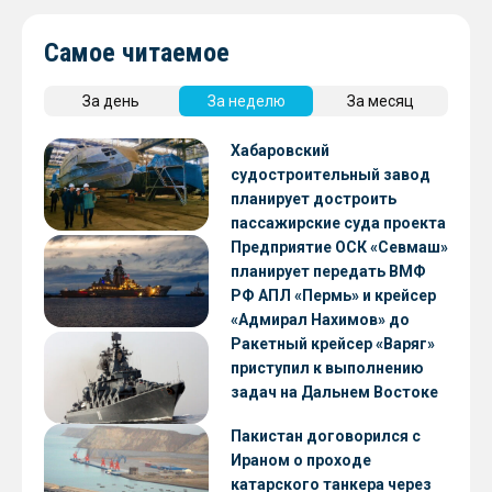
Самое читаемое
За день
За неделю
За месяц
Хабаровский
судостроительный завод
планирует достроить
пассажирские суда проекта
А45-2
Предприятие ОСК «Севмаш»
планирует передать ВМФ
РФ АПЛ «Пермь» и крейсер
«Адмирал Нахимов» до
конца 2026 года
Ракетный крейсер «Варяг»
приступил к выполнению
задач на Дальнем Востоке
Пакистан договорился с
Ираном о проходе
катарского танкера через