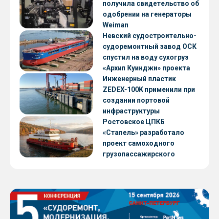
получила свидетельство об
одобрении на генераторы
Weiman
Невский судостроительно-
судоремонтный завод ОСК
спустил на воду сухогруз
«Архип Куинджи» проекта
RSD59
Инженерный пластик
ZEDEX-100K применили при
создании портовой
инфраструктуры
Ростовское ЦПКБ
«Стапель» разработало
проект самоходного
грузопассажирского
парома RDB 56.06 для
Таймырского Долгано-
Ненецкого округа