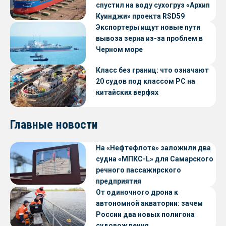
спустил на воду сухогруз «Архип
Куинджи» проекта RSD59
Экспортеры ищут новые пути
вывоза зерна из-за проблем в
Черном море
Класс без границ: что означают
20 судов под классом РС на
китайских верфях
Главные новости
На «Нефтефлоте» заложили два
судна «МПКС-L» для Самарского
речного пассажирского
предприятия
От одиночного дрона к
автономной акватории: зачем
России два новых полигона
судовождения