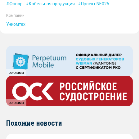
Фавор
Кабельная продукция
Проeкт NE025
Компании
Ункомтех
реклама
реклама
Похожие новости