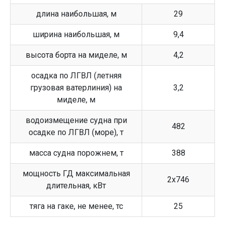
длина наибольшая, м
29
ширина наибольшая, м
9,4
высота борта на миделе, м
4,2
осадка по ЛГВЛ (летняя
грузовая ватерлиния) на
3,2
миделе, м
водоизмещение судна при
482
осадке по ЛГВЛ (море), т
масса судна порожнем, т
388
мощность ГД максимальная
2х746
длительная, кВт
тяга на гаке, не менее, тс
25