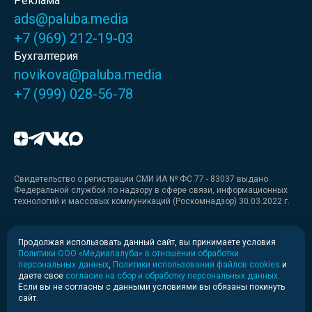
Реклама
ads@paluba.media
+7 (969) 212-19-03
Бухгалтерия
novikova@paluba.media
+7 (999) 028-56-78
Свидетельство о регистрации СМИ ИА № ФС 77 - 83037 выдано
Федеральной службой по надзору в сфере связи, информационных
технологий и массовых коммуникаций (Роскомнадзор) 30.03.2022 г.
Медиакит
Продолжая использовать данный сайт, вы принимаете условия
Политики ООО «Медиапалуба» в отношении обработки
Медиакит для печати
персональных данных
,
Политики использования файлов cookies
и
даете свое
согласие на сбор и обработку персональных данных
.
Если вы не согласны с данными условиями вы обязаны покинуть
Политика конфиденциальности
сайт.
© 2020-2026 Информационное агентство «Медиапалуба»