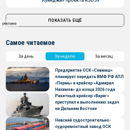
Куинджи» проекта RSD59
ПОКАЗАТЬ ЕЩЁ
реклама
Самое читаемое
За день
За неделю
За месяц
Предприятие ОСК «Севмаш»
планирует передать ВМФ РФ АПЛ
«Пермь» и крейсер «Адмирал
Нахимов» до конца 2026 года
Ракетный крейсер «Варяг»
приступил к выполнению задач
на Дальнем Востоке
Невский судостроительно-
судоремонтный завод ОСК