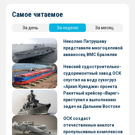
Самое читаемое
За день
За неделю
За месяц
Николаю Патрушеву
представили многоцелевой
авианосец ВМС Бразилии
Невский судостроительно-
судоремонтный завод ОСК
спустил на воду сухогруз
«Архип Куинджи» проекта
RSD59
Ракетный крейсер «Варяг»
приступил к выполнению
задач на Дальнем Востоке
ОСК создаст
отечественные аналоги
пропульсивных комплексов