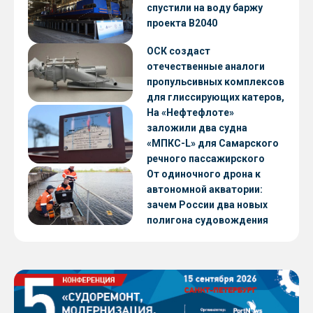
CNF22
спустили на воду баржу
проекта В2040
ОСК создаст
отечественные аналоги
пропульсивных комплексов
для глиссирующих катеров,
скоростных судов и судов с
На «Нефтефлоте»
малой осадкой
заложили два судна
«МПКС-L» для Самарского
речного пассажирского
предприятия
От одиночного дрона к
автономной акватории:
зачем России два новых
полигона судовождения