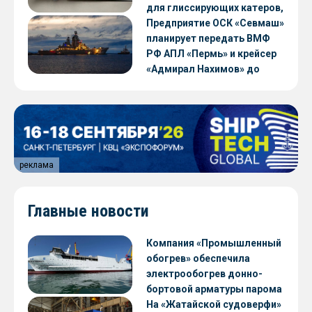
для глиссирующих катеров,
скоростных судов и судов с
Предприятие ОСК «Севмаш»
малой осадкой
планирует передать ВМФ
РФ АПЛ «Пермь» и крейсер
«Адмирал Нахимов» до
конца 2026 года
реклама
Главные новости
Компания «Промышленный
обогрев» обеспечила
электрообогрев донно-
бортовой арматуры парома
«Петропавловск» проекта
На «Жатайской судоверфи»