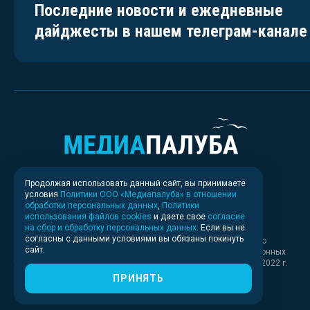
Последние новости и ежедневные
дайджесты в нашем телеграм-канале
Продолжая использовать данный сайт, вы принимаете
условия
Политики ООО «Медиапалуба» в отношении
обработки персональных данных
,
Политики
использования файлов cookies
и даете свое
согласие
на сбор и обработку персональных данных
. Если вы не
согласны с данными условиями вы обязаны покинуть
Свидетельство о регистрации СМИ ИА № ФС 77 - 83037 выдано
сайт.
Федеральной службой по надзору в сфере связи, информационных
технологий и массовых коммуникаций (Роскомнадзор) 30.03.2022 г.
ПРИНЯТЬ