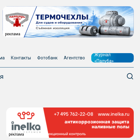
реклама
Журнал
ма
Контакты
Фотобанк
Агентство
«Палуба»
я
реклама