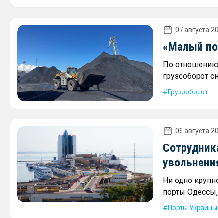
07 августа 20
«Малый пор
По отношению 
грузооборот сн
Грузооборот
06 августа 20
Сотрудника
увольнени
Ни одно крупн
порты Одессы,
Порты Украины