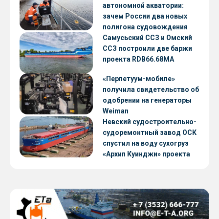
автономной акватории:
зачем России два новых
полигона судовождения
Самусьский ССЗ и Омский
ССЗ построили две баржи
проекта RDB66.68МА
«Перпетуум-мобиле»
получила свидетельство об
одобрении на генераторы
Weiman
Невский судостроительно-
судоремонтный завод ОСК
спустил на воду сухогруз
«Архип Куинджи» проекта
RSD59