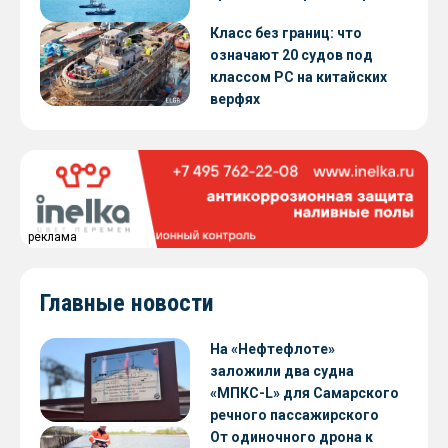
Класс без границ: что
означают 20 судов под
классом РС на китайских
верфях
реклама
Главные новости
На «Нефтефлоте»
заложили два судна
«МПКС-L» для Самарского
речного пассажирского
предприятия
От одиночного дрона к