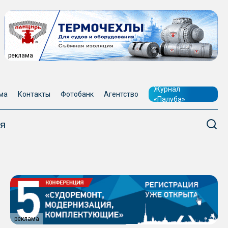
реклама
Журнал
ма
Контакты
Фотобанк
Агентство
«Палуба»
я
реклама