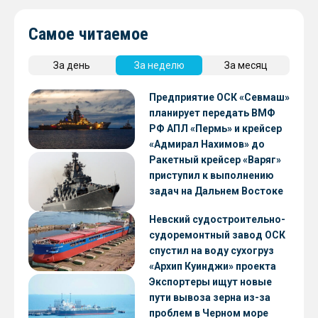
Самое читаемое
За день
За неделю
За месяц
Предприятие ОСК «Севмаш»
планирует передать ВМФ
РФ АПЛ «Пермь» и крейсер
«Адмирал Нахимов» до
конца 2026 года
Ракетный крейсер «Варяг»
приступил к выполнению
задач на Дальнем Востоке
Невский судостроительно-
судоремонтный завод ОСК
спустил на воду сухогруз
«Архип Куинджи» проекта
RSD59
Экспортеры ищут новые
пути вывоза зерна из-за
проблем в Черном море