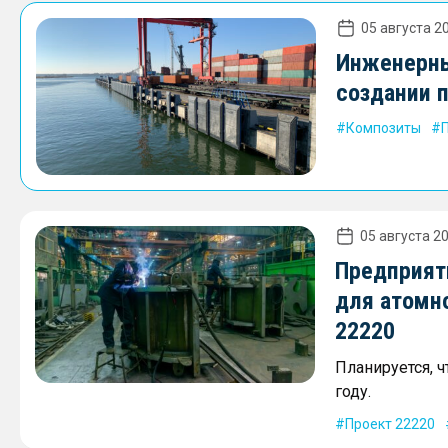
05 августа 20
Инженерны
создании 
Композиты
05 августа 20
Предприят
для атомн
22220
Планируется, 
году.
Проект 22220