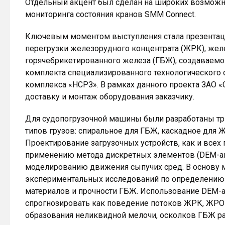
Отдельный акцент был сделан на широких возможн
мониторинга состояния кранов SMM Connect.
Ключевым моментом выступления стала презентац
перегрузки железорудного концентрата (ЖРК), же
горячебрикетированного железа (ГБЖ), создаваемо
комплекта специализированного технологического 
комплекса «НСРЗ». В рамках данного проекта ЗАО 
доставку и монтаж оборудования заказчику.
Для судопогрузочной машины были разработаны три 
типов грузов: спиральное для ГБЖ, каскадное для ЖР
Проектирование загрузочных устройств, как и все
применению метода дискретных элементов (DEM-ан
моделированию движения сыпучих сред. В основу 
экспериментальных исследований по определению
материалов и прочности ГБЖ. Использование DEM-
спрогнозировать как поведение потоков ЖРК, ЖРО 
образования неликвидной мелочи, осколков ГБЖ р