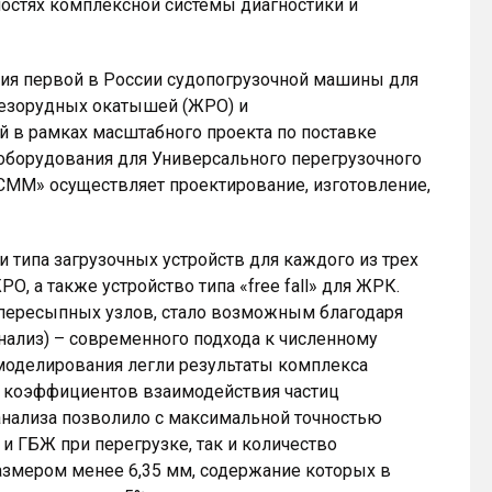
остях комплексной системы диагностики и
ия первой в России судопогрузочной машины для
лезорудных окатышей (ЖРО) и
й в рамках масштабного проекта по поставке
оборудования для Универсального перегрузочного
«СММ» осуществляет проектирование, изготовление,
типа загрузочных устройств для каждого из трех
О, а также устройство типа «free fall» для ЖРК.
х пересыпных узлов, стало возможным благодаря
ализ) – современного подхода к численному
моделирования легли результаты комплекса
 коэффициентов взаимодействия частиц
анализа позволило с максимальной точностью
и ГБЖ при перегрузке, так и количество
азмером менее 6,35 мм, содержание которых в