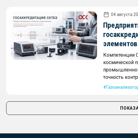
04 августа 20
Предприят
госаккред
элементов
Компетенции С
космической п
промышленной 
точность конт
Газоанализато
ПОКАЗА