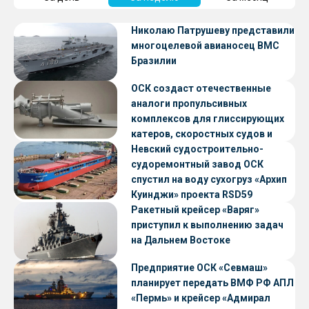
Николаю Патрушеву представили
многоцелевой авианосец ВМС
Бразилии
ОСК создаст отечественные
аналоги пропульсивных
комплексов для глиссирующих
катеров, скоростных судов и
судов с малой осадкой
Невский судостроительно-
судоремонтный завод ОСК
спустил на воду сухогруз «Архип
Куинджи» проекта RSD59
Ракетный крейсер «Варяг»
приступил к выполнению задач
на Дальнем Востоке
Предприятие ОСК «Севмаш»
планирует передать ВМФ РФ АПЛ
«Пермь» и крейсер «Адмирал