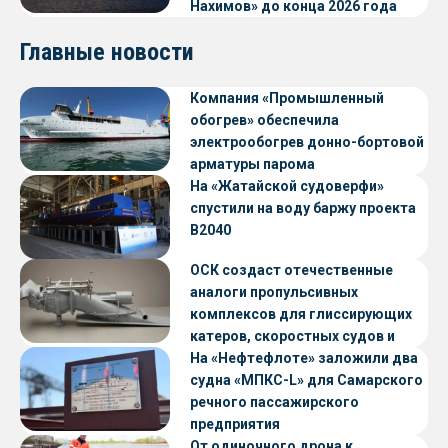
Нахимов» до конца 2026 года
Главные новости
Компания «Промышленный
обогрев» обеспечила
электрообогрев донно-бортовой
арматуры парома
«Петропавловск» проекта CNF22
На «Жатайской судоверфи»
спустили на воду баржу проекта
В2040
ОСК создаст отечественные
аналоги пропульсивных
комплексов для глиссирующих
катеров, скоростных судов и
судов с малой осадкой
На «Нефтефлоте» заложили два
судна «МПКС-L» для Самарского
речного пассажирского
предприятия
От одиночного дрона к