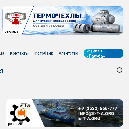
реклама
Журнал
ма
Контакты
Фотобанк
Агентство
«Палуба»
я
реклама