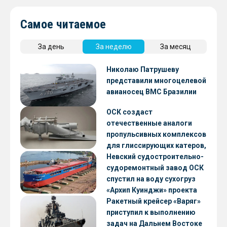
Самое читаемое
За день
За неделю
За месяц
Николаю Патрушеву
представили многоцелевой
авианосец ВМС Бразилии
ОСК создаст
отечественные аналоги
пропульсивных комплексов
для глиссирующих катеров,
скоростных судов и судов с
Невский судостроительно-
малой осадкой
судоремонтный завод ОСК
спустил на воду сухогруз
«Архип Куинджи» проекта
RSD59
Ракетный крейсер «Варяг»
приступил к выполнению
задач на Дальнем Востоке