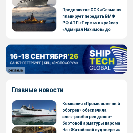
Предприятие ОСК «Севмаш»
планирует передать ВМФ
РФ АПЛ «Пермь» и крейсер
«Адмирал Нахимов» до
конца 2026 года
реклама
Главные новости
Компания «Промышленный
обогрев» обеспечила
электрообогрев донно-
бортовой арматуры парома
«Петропавловск» проекта
На «Жатайской судоверфи»