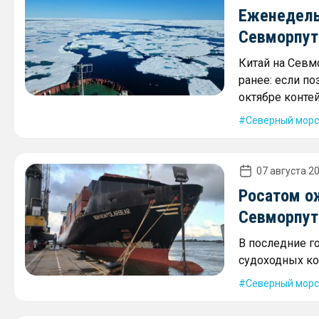
Еженедель
Севморпути
Китай на Севм
ранее: если по
октябре контей
Северный морс
07 августа 20
Росатом о
Севморпути
В последние г
судоходных ко
Северный морс