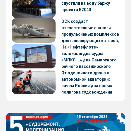
CNF22
спустили на воду баржу
проекта В2040
ОСК создаст
отечественные аналоги
пропульсивных комплексов
для глиссирующих катеров,
скоростных судов и судов с
На «Нефтефлоте»
малой осадкой
заложили два судна
«МПКС-L» для Самарского
речного пассажирского
предприятия
От одиночного дрона к
автономной акватории:
зачем России два новых
полигона судовождения