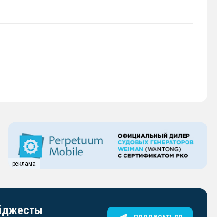
реклама
айджесты