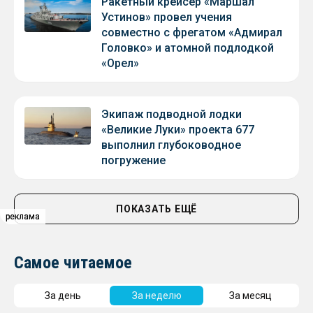
Ракетный крейсер «Маршал
Устинов» провел учения
совместно с фрегатом «Адмирал
Головко» и атомной подлодкой
«Орел»
Экипаж подводной лодки
«Великие Луки» проекта 677
выполнил глубоководное
погружение
ПОКАЗАТЬ ЕЩЁ
реклама
реклама
реклама
Самое читаемое
За день
За неделю
За месяц