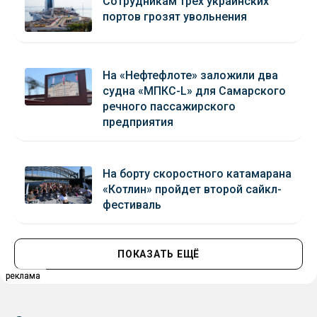
Сотрудникам трех украинских
портов грозят увольнения
На «Нефтефлоте» заложили два
судна «МПКС-L» для Самарского
речного пассажирского
предприятия
На борту скоростного катамарана
«Котлин» пройдет второй сайкл-
фестиваль
ПОКАЗАТЬ ЕЩЁ
реклама
реклама