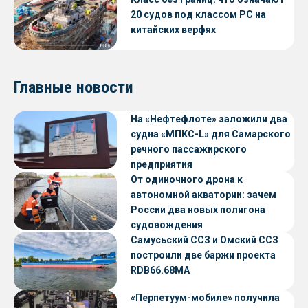
20 судов под классом РС на
китайских верфях
Главные новости
На «Нефтефлоте» заложили два
судна «МПКС-L» для Самарского
речного пассажирского
предприятия
От одиночного дрона к
автономной акватории: зачем
России два новых полигона
судовождения
Самусьский ССЗ и Омский ССЗ
построили две баржи проекта
RDB66.68МА
«Перпетуум-мобиле» получила