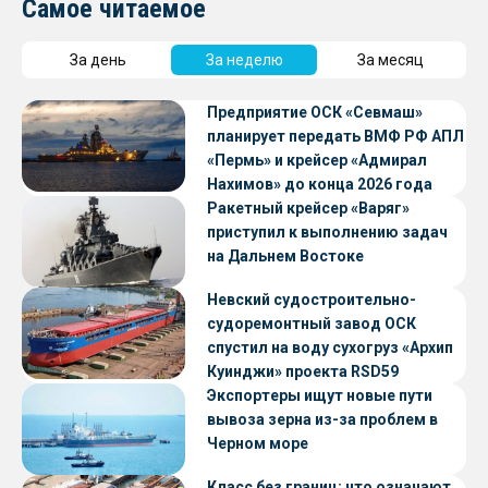
Самое читаемое
За день
За неделю
За месяц
Предприятие ОСК «Севмаш»
планирует передать ВМФ РФ АПЛ
«Пермь» и крейсер «Адмирал
Нахимов» до конца 2026 года
Ракетный крейсер «Варяг»
приступил к выполнению задач
на Дальнем Востоке
Невский судостроительно-
судоремонтный завод ОСК
спустил на воду сухогруз «Архип
Куинджи» проекта RSD59
Экспортеры ищут новые пути
вывоза зерна из-за проблем в
Черном море
Класс без границ: что означают