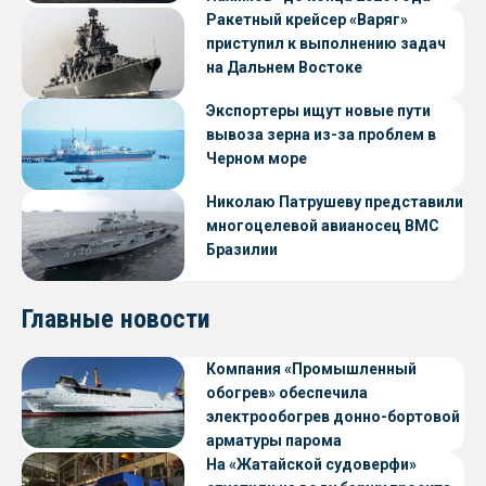
Ракетный крейсер «Варяг»
приступил к выполнению задач
на Дальнем Востоке
Экспортеры ищут новые пути
вывоза зерна из-за проблем в
Черном море
Николаю Патрушеву представили
многоцелевой авианосец ВМС
Бразилии
Главные новости
Компания «Промышленный
обогрев» обеспечила
электрообогрев донно-бортовой
арматуры парома
«Петропавловск» проекта CNF22
На «Жатайской судоверфи»