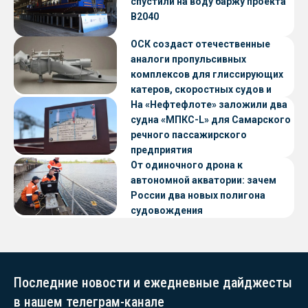
спустили на воду баржу проекта
В2040
ОСК создаст отечественные
аналоги пропульсивных
комплексов для глиссирующих
катеров, скоростных судов и
судов с малой осадкой
На «Нефтефлоте» заложили два
судна «МПКС-L» для Самарского
речного пассажирского
предприятия
От одиночного дрона к
автономной акватории: зачем
России два новых полигона
судовождения
Последние новости и ежедневные дайджесты
в нашем телеграм-канале