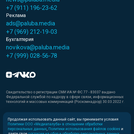
+7 (911) 196-23-62
Реклама
ads@paluba.media
+7 (969) 212-19-03
Бухгалтерия
novikova@paluba.media
+7 (999) 028-56-78
Свидетельство о регистрации СМИ ИА № ФС 77 - 83037 выдано
Федеральной службой по надзору в сфере связи, информационных
технологий и массовых коммуникаций (Роскомнадзор) 30.03.2022 г.
Медиакит
Продолжая использовать данный сайт, вы принимаете условия
Политики ООО «Медиапалуба» в отношении обработки
Медиакит для печати
персональных данных
,
Политики использования файлов cookies
и
даете свое
согласие на сбор и обработку персональных данных
.