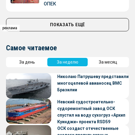
ОПЕК
ПОКАЗАТЬ ЕЩЁ
реклама
реклама
Самое читаемое
За день
За неделю
За месяц
Николаю Патрушеву представили
многоцелевой авианосец ВМС
Бразилии
Невский судостроительно-
судоремонтный завод ОСК
спустил на воду сухогруз «Архип
Куинджи» проекта RSD59
ОСК создаст отечественные
аналоги пропульсивных