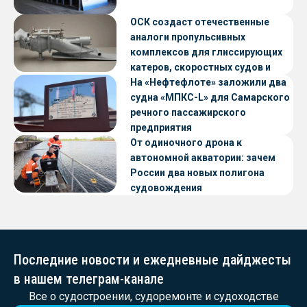
ОСК создаст отечественные
аналоги пропульсивных
комплексов для глиссирующих
катеров, скоростных судов и
судов с малой осадкой
На «Нефтефлоте» заложили два
судна «МПКС-L» для Самарского
речного пассажирского
предприятия
От одиночного дрона к
автономной акватории: зачем
России два новых полигона
судовождения
Последние новости и ежедневные дайджесты
в нашем телеграм-канале
Все о судостроении, судоремонте и судоходстве