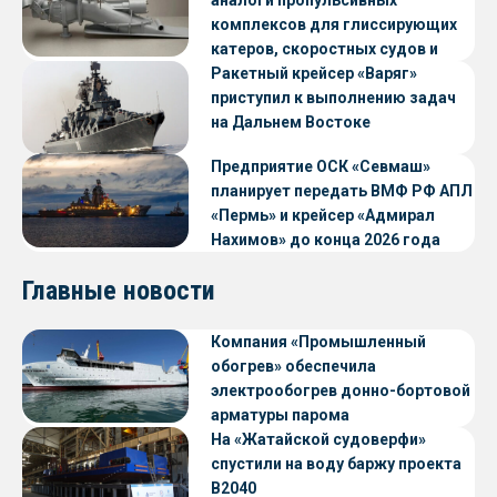
комплексов для глиссирующих
катеров, скоростных судов и
судов с малой осадкой
Ракетный крейсер «Варяг»
приступил к выполнению задач
на Дальнем Востоке
Предприятие ОСК «Севмаш»
планирует передать ВМФ РФ АПЛ
«Пермь» и крейсер «Адмирал
Нахимов» до конца 2026 года
Главные новости
Компания «Промышленный
обогрев» обеспечила
электрообогрев донно-бортовой
арматуры парома
«Петропавловск» проекта CNF22
На «Жатайской судоверфи»
спустили на воду баржу проекта
В2040