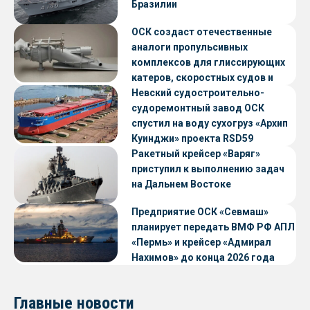
Бразилии
ОСК создаст отечественные
аналоги пропульсивных
комплексов для глиссирующих
катеров, скоростных судов и
судов с малой осадкой
Невский судостроительно-
судоремонтный завод ОСК
спустил на воду сухогруз «Архип
Куинджи» проекта RSD59
Ракетный крейсер «Варяг»
приступил к выполнению задач
на Дальнем Востоке
Предприятие ОСК «Севмаш»
планирует передать ВМФ РФ АПЛ
«Пермь» и крейсер «Адмирал
Нахимов» до конца 2026 года
Главные новости