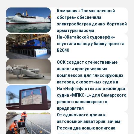
Компания «Промышленный
обогрев» обеспечила
электрообогрев донно-бортовой
арматуры парома
«Петропавловск» проекта CNF22
На «Жатайской судоверфи»
спустили на воду баржу проекта
В2040
ОСК создаст отечественные
аналоги пропульсивных
комплексов для глиссирующих
катеров, скоростных судов и
судов с малой осадкой
На «Нефтефлоте» заложили два
судна «МПКС-L» для Самарского
речного пассажирского
предприятия
От одиночного дрона к
автономной акватории: зачем
России два новых полигона