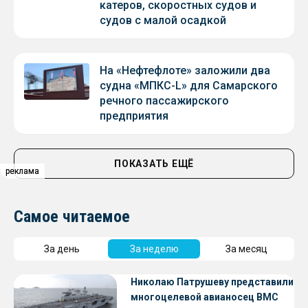
катеров, скоростных судов и
судов с малой осадкой
На «Нефтефлоте» заложили два
судна «МПКС-L» для Самарского
речного пассажирского
предприятия
ПОКАЗАТЬ ЕЩЁ
реклама
реклама
реклама
Самое читаемое
За день
За неделю
За месяц
Николаю Патрушеву представили
многоцелевой авианосец ВМС