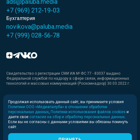
ads@paluba.media
+7 (969) 212-19-03
Бухгалтерия
novikova@paluba.media
+7 (999) 028-56-78
Свидетельство о регистрации СМИ ИА № ФС 77 - 83037 выдано
Федеральной службой по надзору в сфере связи, информационных
технологий и массовых коммуникаций (Роскомнадзор) 30.03.2022 г.
Медиакит
Продолжая использовать данный сайт, вы принимаете условия
Политики ООО «Медиапалуба» в отношении обработки
Медиакит для печати
персональных данных
,
Политики использования файлов cookies
и
даете свое
согласие на сбор и обработку персональных данных
.
Если вы не согласны с данными условиями вы обязаны покинуть
Политика конфиденциальности
сайт.
© 2020-2026 Информационное агентство «Медиапалуба»
(6+).
ПРИНЯТЬ