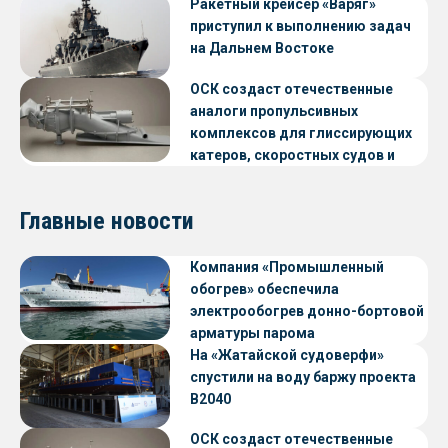
Ракетный крейсер «Варяг»
приступил к выполнению задач
на Дальнем Востоке
ОСК создаст отечественные
аналоги пропульсивных
комплексов для глиссирующих
катеров, скоростных судов и
судов с малой осадкой
Главные новости
Компания «Промышленный
обогрев» обеспечила
электрообогрев донно-бортовой
арматуры парома
«Петропавловск» проекта CNF22
На «Жатайской судоверфи»
спустили на воду баржу проекта
В2040
ОСК создаст отечественные