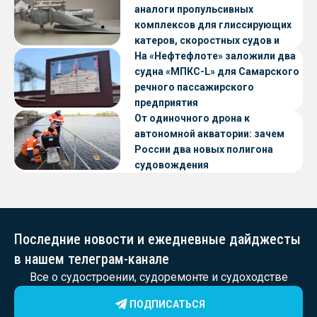
аналоги пропульсивных
комплексов для глиссирующих
катеров, скоростных судов и
судов с малой осадкой
На «Нефтефлоте» заложили два
судна «МПКС-L» для Самарского
речного пассажирского
предприятия
От одиночного дрона к
автономной акватории: зачем
России два новых полигона
судовождения
Последние новости и ежедневные дайджесты
в нашем телеграм-канале
Все о судостроении, судоремонте и судоходстве
ПОДПИСАТЬСЯ