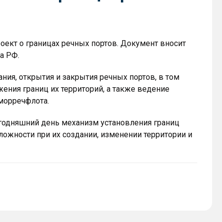
роект о границах речных портов. Документ вносит
а РФ.
дания, открытия и закрытия речных портов, в том
жения границ их территорий, а также ведение
морречфлота.
годняшний день механизм установления границ
сложности при их создании, изменении территории и