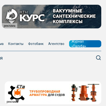
реклама
Журнал
ма
Контакты
Фотобанк
Агентство
«Палуба»
я
реклама