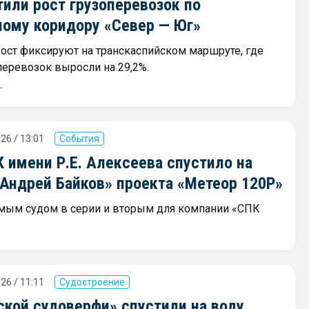
или рост грузоперевозок по
ному коридору «Север — Юг»
ост фиксируют на транскаспийском маршруте, где
еревозок выросли на 29,2%.
г
26 / 13:01
События
 имени Р.Е. Алексеева спустило на
«Андрей Байков» проекта «Метеор 120Р»
мым судом в серии и вторым для компании «СПК
26 / 11:11
Судостроение
ской судоверфи» спустили на воду