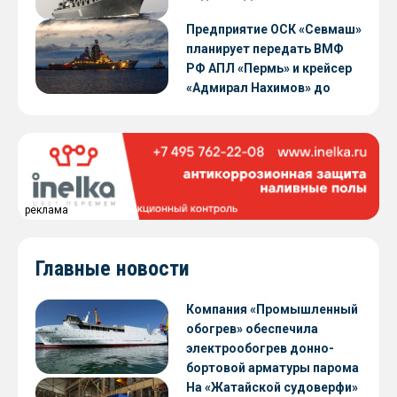
Предприятие ОСК «Севмаш»
планирует передать ВМФ
РФ АПЛ «Пермь» и крейсер
«Адмирал Нахимов» до
конца 2026 года
реклама
Главные новости
Компания «Промышленный
обогрев» обеспечила
электрообогрев донно-
бортовой арматуры парома
«Петропавловск» проекта
На «Жатайской судоверфи»