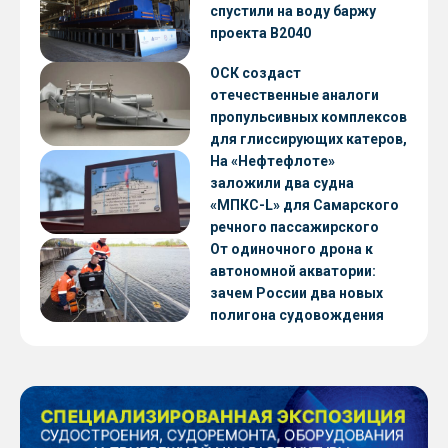
CNF22
спустили на воду баржу
проекта В2040
ОСК создаст
отечественные аналоги
пропульсивных комплексов
для глиссирующих катеров,
скоростных судов и судов с
На «Нефтефлоте»
малой осадкой
заложили два судна
«МПКС-L» для Самарского
речного пассажирского
предприятия
От одиночного дрона к
автономной акватории:
зачем России два новых
полигона судовождения