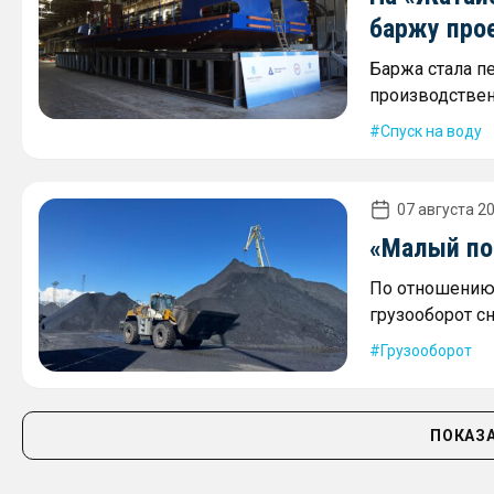
баржу про
Баржа стала п
производствен
Спуск на воду
07 августа 20
«Малый пор
По отношению 
грузооборот сн
Грузооборот
ПОКАЗА