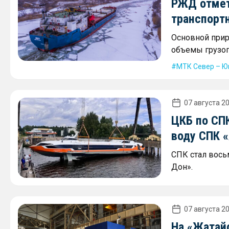
РЖД отмет
транспорт
Основной прир
объемы грузоп
МТК Север – Ю
07 августа 20
ЦКБ по СПК
воду СПК 
СПК стал вось
Дон».
07 августа 20
На «Жатай