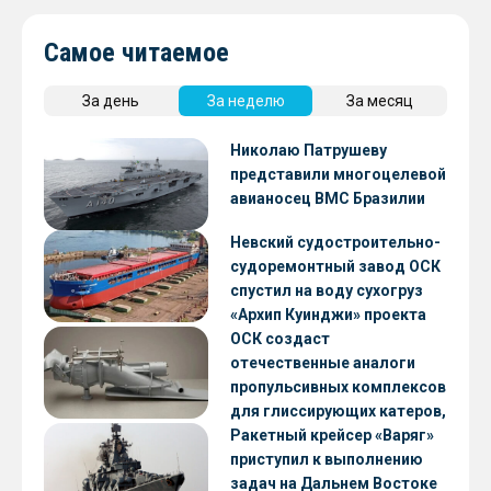
Самое читаемое
За день
За неделю
За месяц
Николаю Патрушеву
представили многоцелевой
авианосец ВМС Бразилии
Невский судостроительно-
судоремонтный завод ОСК
спустил на воду сухогруз
«Архип Куинджи» проекта
RSD59
ОСК создаст
отечественные аналоги
пропульсивных комплексов
для глиссирующих катеров,
скоростных судов и судов с
Ракетный крейсер «Варяг»
малой осадкой
приступил к выполнению
задач на Дальнем Востоке