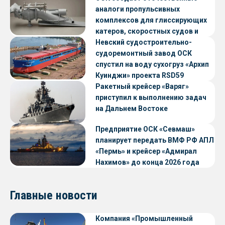
аналоги пропульсивных
комплексов для глиссирующих
катеров, скоростных судов и
судов с малой осадкой
Невский судостроительно-
судоремонтный завод ОСК
спустил на воду сухогруз «Архип
Куинджи» проекта RSD59
Ракетный крейсер «Варяг»
приступил к выполнению задач
на Дальнем Востоке
Предприятие ОСК «Севмаш»
планирует передать ВМФ РФ АПЛ
«Пермь» и крейсер «Адмирал
Нахимов» до конца 2026 года
Главные новости
Компания «Промышленный