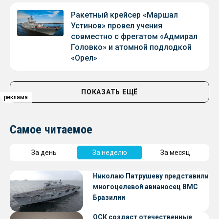
Ракетный крейсер «Маршал
Устинов» провел учения
совместно с фрегатом «Адмирал
Головко» и атомной подлодкой
«Орел»
ПОКАЗАТЬ ЕЩЁ
реклама
реклама
реклама
Самое читаемое
За день
За неделю
За месяц
Николаю Патрушеву представили
многоцелевой авианосец ВМС
Бразилии
ОСК создаст отечественные