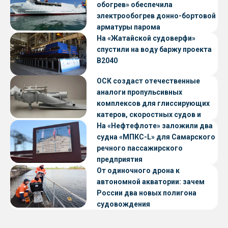
обогрев» обеспечила
электрообогрев донно-бортовой
арматуры парома
«Петропавловск» проекта CNF22
На «Жатайской судоверфи»
спустили на воду баржу проекта
В2040
ОСК создаст отечественные
аналоги пропульсивных
комплексов для глиссирующих
катеров, скоростных судов и
судов с малой осадкой
На «Нефтефлоте» заложили два
судна «МПКС-L» для Самарского
речного пассажирского
предприятия
От одиночного дрона к
автономной акватории: зачем
России два новых полигона
судовождения