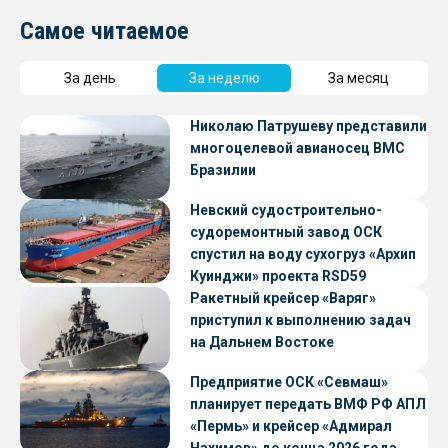
Самое читаемое
За день
За неделю
За месяц
Николаю Патрушеву представили
многоцелевой авианосец ВМС
Бразилии
Невский судостроительно-
судоремонтный завод ОСК
спустил на воду сухогруз «Архип
Куинджи» проекта RSD59
Ракетный крейсер «Варяг»
приступил к выполнению задач
на Дальнем Востоке
Предприятие ОСК «Севмаш»
планирует передать ВМФ РФ АПЛ
«Пермь» и крейсер «Адмирал
Нахимов» до конца 2026 года