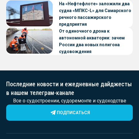
судов с малой осадкой
На «Нефтефлоте» заложили два
судна «МПКС-L» для Самарского
речного пассажирского
предприятия
От одиночного дрона к
автономной акватории: зачем
России два новых полигона
судовождения
Последние новости и ежедневные дайджесты
в нашем телеграм-канале
Все о судостроении, судоремонте и судоходстве
ПОДПИСАТЬСЯ