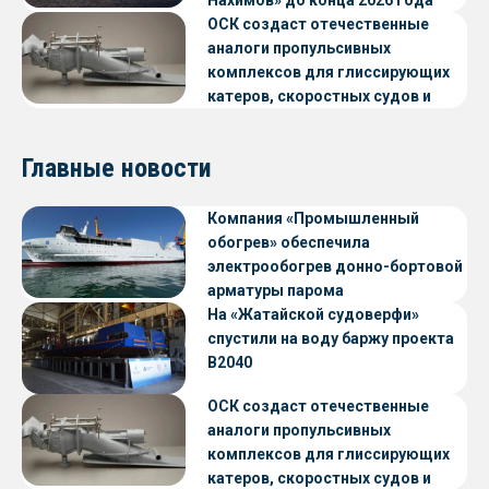
ОСК создаст отечественные
аналоги пропульсивных
комплексов для глиссирующих
катеров, скоростных судов и
судов с малой осадкой
Главные новости
Компания «Промышленный
обогрев» обеспечила
электрообогрев донно-бортовой
арматуры парома
«Петропавловск» проекта CNF22
На «Жатайской судоверфи»
спустили на воду баржу проекта
В2040
ОСК создаст отечественные
аналоги пропульсивных
комплексов для глиссирующих
катеров, скоростных судов и