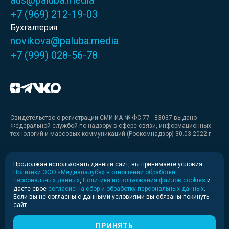
ads@paluba.media
+7 (969) 212-19-03
Бухгалтерия
novikova@paluba.media
+7 (999) 028-56-78
Свидетельство о регистрации СМИ ИА № ФС 77 - 83037 выдано
Федеральной службой по надзору в сфере связи, информационных
технологий и массовых коммуникаций (Роскомнадзор) 30.03.2022 г.
Медиакит
Продолжая использовать данный сайт, вы принимаете условия
Политики ООО «Медиапалуба» в отношении обработки
Медиакит для печати
персональных данных
,
Политики использования файлов cookies
и
даете свое
согласие на сбор и обработку персональных данных
.
Если вы не согласны с данными условиями вы обязаны покинуть
Политика конфиденциальности
сайт.
© 2020-2026 Информационное агентство «Медиапалуба»
(6+).
ПРИНЯТЬ