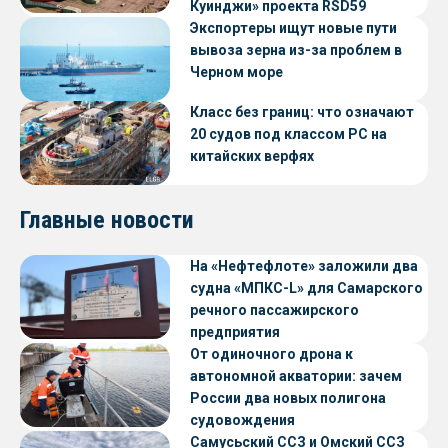
Куинджи» проекта RSD59
Экспортеры ищут новые пути
вывоза зерна из-за проблем в
Черном море
Класс без границ: что означают
20 судов под классом РС на
китайских верфях
Главные новости
На «Нефтефлоте» заложили два
судна «МПКС-L» для Самарского
речного пассажирского
предприятия
От одиночного дрона к
автономной акватории: зачем
России два новых полигона
судовождения
Самусьский ССЗ и Омский ССЗ