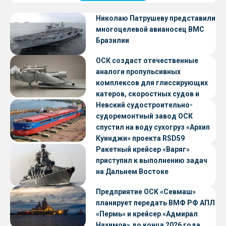
Николаю Патрушеву представили
многоцелевой авианосец ВМС
Бразилии
ОСК создаст отечественные
аналоги пропульсивных
комплексов для глиссирующих
катеров, скоростных судов и
судов с малой осадкой
Невский судостроительно-
судоремонтный завод ОСК
спустил на воду сухогруз «Архип
Куинджи» проекта RSD59
Ракетный крейсер «Варяг»
приступил к выполнению задач
на Дальнем Востоке
Предприятие ОСК «Севмаш»
планирует передать ВМФ РФ АПЛ
«Пермь» и крейсер «Адмирал
Нахимов» до конца 2026 года