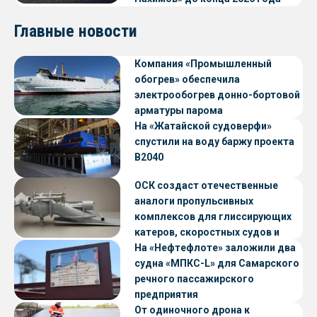
Главные новости
Компания «Промышленный
обогрев» обеспечила
электрообогрев донно-бортовой
арматуры парома
«Петропавловск» проекта CNF22
На «Жатайской судоверфи»
спустили на воду баржу проекта
В2040
ОСК создаст отечественные
аналоги пропульсивных
комплексов для глиссирующих
катеров, скоростных судов и
судов с малой осадкой
На «Нефтефлоте» заложили два
судна «МПКС-L» для Самарского
речного пассажирского
предприятия
От одиночного дрона к