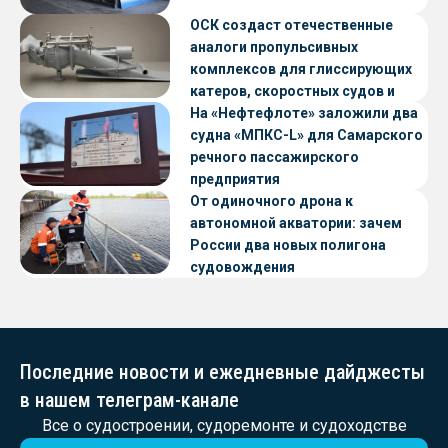
ОСК создаст отечественные
аналоги пропульсивных
комплексов для глиссирующих
катеров, скоростных судов и
судов с малой осадкой
На «Нефтефлоте» заложили два
судна «МПКС-L» для Самарского
речного пассажирского
предприятия
От одиночного дрона к
автономной акватории: зачем
России два новых полигона
судовождения
Последние новости и ежедневные дайджесты
в нашем телеграм-канале
Все о судостроении, судоремонте и судоходстве