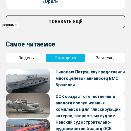
«Орел»
ПОКАЗАТЬ ЕЩЁ
реклама
Самое читаемое
За день
За неделю
За месяц
Николаю Патрушеву представили
многоцелевой авианосец ВМС
Бразилии
ОСК создаст отечественные
аналоги пропульсивных
комплексов для глиссирующих
катеров, скоростных судов и
судов с малой осадкой
Невский судостроительно-
судоремонтный завод ОСК