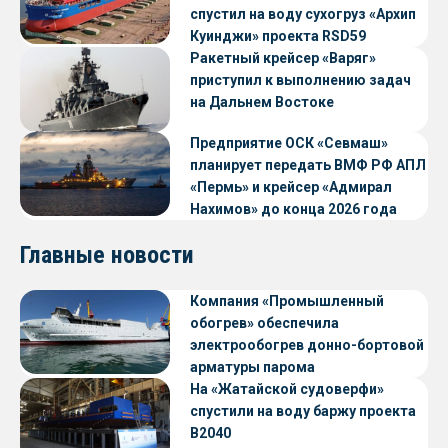
спустил на воду сухогруз «Архип
Куинджи» проекта RSD59
Ракетный крейсер «Варяг»
приступил к выполнению задач
на Дальнем Востоке
Предприятие ОСК «Севмаш»
планирует передать ВМФ РФ АПЛ
«Пермь» и крейсер «Адмирал
Нахимов» до конца 2026 года
Главные новости
Компания «Промышленный
обогрев» обеспечила
электрообогрев донно-бортовой
арматуры парома
«Петропавловск» проекта CNF22
На «Жатайской судоверфи»
спустили на воду баржу проекта
В2040