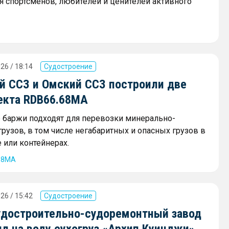
я спортсменов, любителей и ценителей активного
26 / 18:14
Судостроение
й ССЗ и Омский ССЗ построили две
екта RDB66.68МА
баржи подходят для перевозки минерально-
рузов, в том числе негабаритных и опасных грузов в
 или контейнерах.
68МА
26 / 15:42
Судостроение
удостроительно-судоремонтный завод