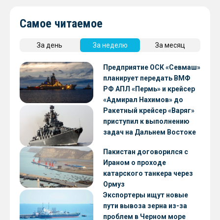
Самое читаемое
За день
За неделю
За месяц
Предприятие ОСК «Севмаш»
планирует передать ВМФ
РФ АПЛ «Пермь» и крейсер
«Адмирал Нахимов» до
конца 2026 года
Ракетный крейсер «Варяг»
приступил к выполнению
задач на Дальнем Востоке
Пакистан договорился с
Ираном о проходе
катарского танкера через
Ормуз
Экспортеры ищут новые
пути вывоза зерна из-за
проблем в Черном море