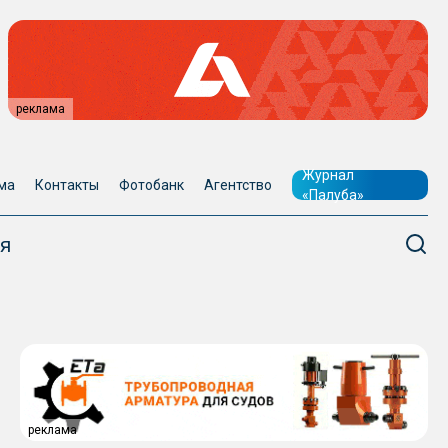
реклама
Журнал
ма
Контакты
Фотобанк
Агентство
«Палуба»
я
реклама