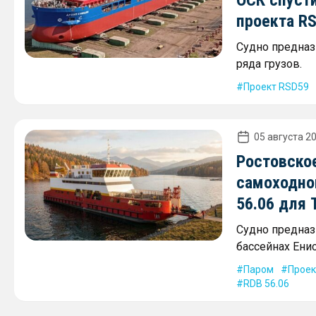
ОСК спусти
проекта R
Судно предназ
ряда грузов.
Проект RSD59
05 августа 20
Ростовско
самоходно
56.06 для
Судно предназ
бассейнах Енис
Паром
Проек
RDB 56.06