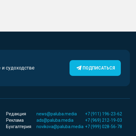
е и судоходстве
ПОДПИСАТЬСЯ
Редакция
news@paluba.media
+7 (911) 196-23-62
Реклама
ads@paluba.media
+7 (969) 212-19-03
Бухгалтерия
novikova@paluba.media
+7 (999) 028-56-78