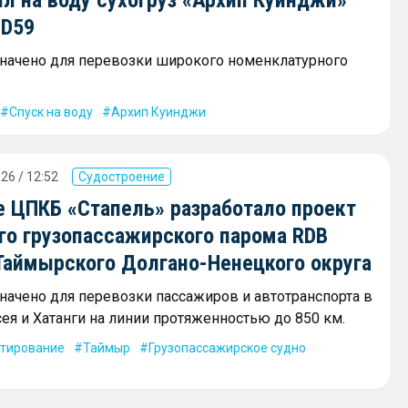
л на воду сухогруз «Архип Куинджи»
SD59
начено для перевозки широкого номенклатурного
Спуск на воду
Архип Куинджи
26 / 12:52
Судостроение
е ЦПКБ «Стапель» разработало проект
го грузопассажирского парома RDB
 Таймырского Долгано-Ненецкого округа
начено для перевозки пассажиров и автотранспорта в
ея и Хатанги на линии протяженностью до 850 км.
тирование
Таймыр
Грузопассажирское судно