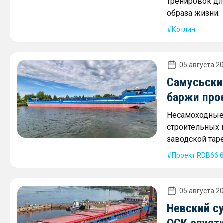
тренировок дл
образа жизни.
Котлин
05 августа 20
Самусьски
баржи про
Несамоходные 
строительных г
заводской таре
Проект RDB66.
05 августа 20
Невский с