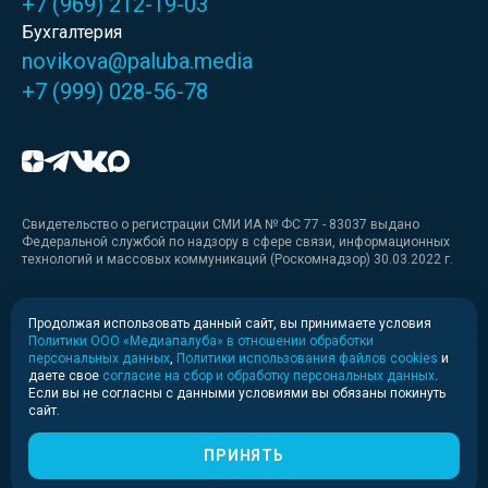
+7 (969) 212-19-03
Бухгалтерия
novikova@paluba.media
+7 (999) 028-56-78
Свидетельство о регистрации СМИ ИА № ФС 77 - 83037 выдано
Федеральной службой по надзору в сфере связи, информационных
технологий и массовых коммуникаций (Роскомнадзор) 30.03.2022 г.
Медиакит
Продолжая использовать данный сайт, вы принимаете условия
Политики ООО «Медиапалуба» в отношении обработки
Медиакит для печати
персональных данных
,
Политики использования файлов cookies
и
даете свое
согласие на сбор и обработку персональных данных
.
Если вы не согласны с данными условиями вы обязаны покинуть
Политика конфиденциальности
сайт.
© 2020-2026 Информационное агентство «Медиапалуба»
(6+).
ПРИНЯТЬ