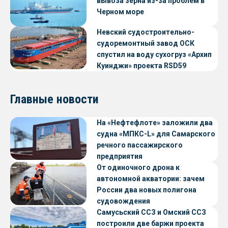
вывоза зерна из-за проблем в
Черном море
Невский судостроительно-
судоремонтный завод ОСК
спустил на воду сухогруз «Архип
Куинджи» проекта RSD59
Главные новости
На «Нефтефлоте» заложили два
судна «МПКС-L» для Самарского
речного пассажирского
предприятия
От одиночного дрона к
автономной акватории: зачем
России два новых полигона
судовождения
Самусьский ССЗ и Омский ССЗ
построили две баржи проекта