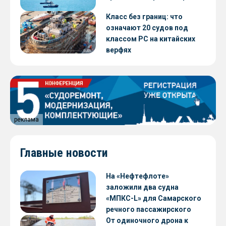
Класс без границ: что
означают 20 судов под
классом РС на китайских
верфях
реклама
Главные новости
На «Нефтефлоте»
заложили два судна
«МПКС-L» для Самарского
речного пассажирского
предприятия
От одиночного дрона к