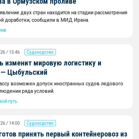
ва в Ормузском проливе
явление двух стран находится на стадии рассмотрения
ой доработки, сообщили в МИД Ирана.
лив
26 / 15:46
Судоходство
ь изменит мировую логистику и
 — Цыбульский
рассу возможен допуск иностранных судов ледового
блюдении ряда условий.
кой путь
26 / 14:00
Судоходство
готов принять первый контейнеровоз из