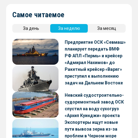
Самое читаемое
За день
За неделю
За месяц
Предприятие ОСК «Севмаш»
планирует передать ВМФ
РФ АПЛ «Пермь» и крейсер
«Адмирал Нахимов» до
конца 2026 года
Ракетный крейсер «Варяг»
приступил к выполнению
задач на Дальнем Востоке
Невский судостроительно-
судоремонтный завод ОСК
спустил на воду сухогруз
«Архип Куинджи» проекта
RSD59
Экспортеры ищут новые
пути вывоза зерна из-за
проблем в Черном море