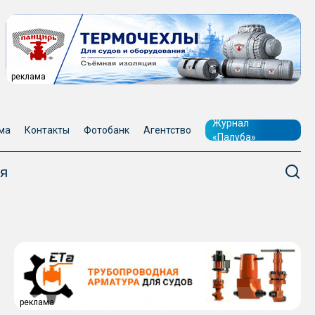
реклама
Журнал
ма
Контакты
Фотобанк
Агентство
«Палуба»
я
реклама