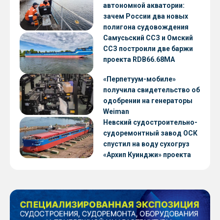
автономной акватории:
зачем России два новых
полигона судовождения
Самусьский ССЗ и Омский
ССЗ построили две баржи
проекта RDB66.68МА
«Перпетуум-мобиле»
получила свидетельство об
одобрении на генераторы
Weiman
Невский судостроительно-
судоремонтный завод ОСК
спустил на воду сухогруз
«Архип Куинджи» проекта
RSD59