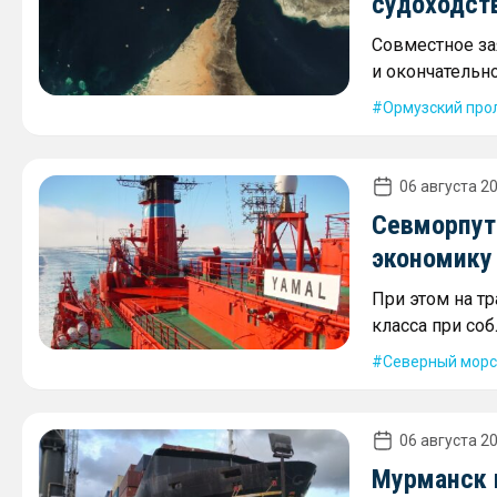
судоходст
Совместное за
и окончательн
Ормузский про
06 августа 20
Севморпут
экономику
При этом на т
класса при со
Северный морс
06 августа 20
Мурманск 