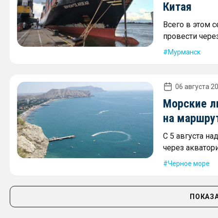
Китая
Всего в этом 
провести через
Мурманск
06 августа 20
Морские л
на маршру
С 5 августа на
через акватор
Черное море
ПОКАЗА