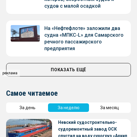
судов с малой осадкой
На «Нефтефлоте» заложили два
судна «МПКС-L» для Самарского
речного пассажирского
предприятия
ПОКАЗАТЬ ЕЩЁ
реклама
Самое читаемое
За день
За неделю
За месяц
Невский судостроительно-
судоремонтный завод ОСК
спустил на воду сухогруз «Архип