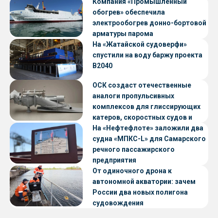
Компания «Промышленный
обогрев» обеспечила
электрообогрев донно-бортовой
арматуры парома
«Петропавловск» проекта CNF22
На «Жатайской судоверфи»
спустили на воду баржу проекта
В2040
ОСК создаст отечественные
аналоги пропульсивных
комплексов для глиссирующих
катеров, скоростных судов и
судов с малой осадкой
На «Нефтефлоте» заложили два
судна «МПКС-L» для Самарского
речного пассажирского
предприятия
От одиночного дрона к
автономной акватории: зачем
России два новых полигона
судовождения