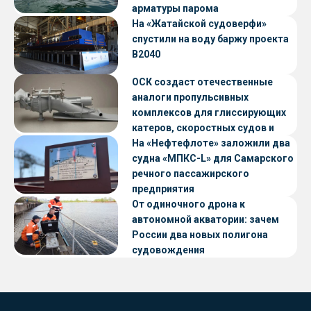
арматуры парома
«Петропавловск» проекта CNF22
На «Жатайской судоверфи»
спустили на воду баржу проекта
В2040
ОСК создаст отечественные
аналоги пропульсивных
комплексов для глиссирующих
катеров, скоростных судов и
судов с малой осадкой
На «Нефтефлоте» заложили два
судна «МПКС-L» для Самарского
речного пассажирского
предприятия
От одиночного дрона к
автономной акватории: зачем
России два новых полигона
судовождения