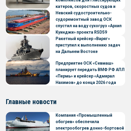
катеров, скоростных судов и
судов с малой осадкой
Невский судостроительно-
судоремонтный завод ОСК
спустил на воду сухогруз «Архип
Куинджи» проекта RSD59
Ракетный крейсер «Варяг»
приступил к выполнению задач
на Дальнем Востоке
Предприятие ОСК «Севмаш»
планирует передать ВМФ РФ АПЛ
«Пермь» и крейсер «Адмирал
Нахимов» до конца 2026 года
Главные новости
Компания «Промышленный
обогрев» обеспечила
электрообогрев донно-бортовой