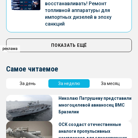
восстанавливать! Ремонт
топливной аппаратуры для
импортных дизелей в эпоху
санкций
ПОКАЗАТЬ ЕЩЁ
реклама
реклама
Самое читаемое
За день
За неделю
За месяц
Николаю Патрушеву представили
многоцелевой авианосец ВМС
Бразилии
ОСК создаст отечественные
аналоги пропульсивных
комплексов для глиссирующих