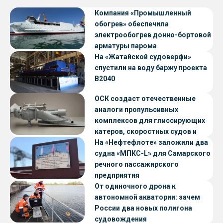
Компания «Промышленный
обогрев» обеспечила
электрообогрев донно-бортовой
арматуры парома
«Петропавловск» проекта CNF22
На «Жатайской судоверфи»
спустили на воду баржу проекта
В2040
ОСК создаст отечественные
аналоги пропульсивных
комплексов для глиссирующих
катеров, скоростных судов и
судов с малой осадкой
На «Нефтефлоте» заложили два
судна «МПКС-L» для Самарского
речного пассажирского
предприятия
От одиночного дрона к
автономной акватории: зачем
России два новых полигона
судовождения