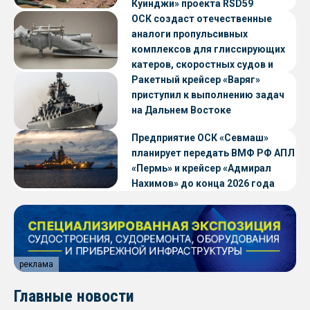
Куинджи» проекта RSD59
ОСК создаст отечественные
аналоги пропульсивных
комплексов для глиссирующих
катеров, скоростных судов и
судов с малой осадкой
Ракетный крейсер «Варяг»
приступил к выполнению задач
на Дальнем Востоке
Предприятие ОСК «Севмаш»
планирует передать ВМФ РФ АПЛ
«Пермь» и крейсер «Адмирал
Нахимов» до конца 2026 года
реклама
Главные новости