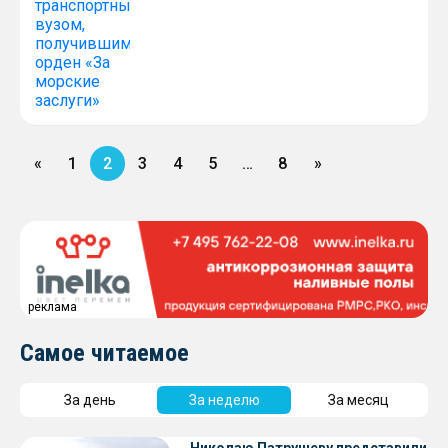
«
1
2
3
4
5
…
8
»
реклама
Самое читаемое
За день
За неделю
За месяц