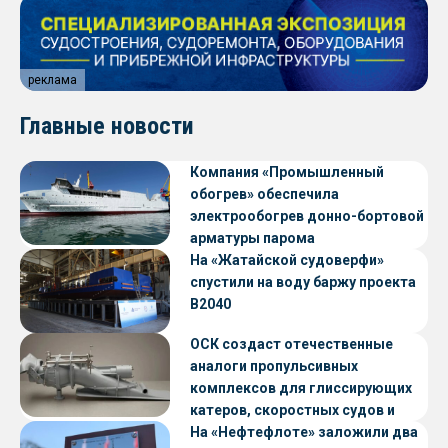
реклама
Главные новости
Компания «Промышленный
обогрев» обеспечила
электрообогрев донно-бортовой
арматуры парома
«Петропавловск» проекта CNF22
На «Жатайской судоверфи»
спустили на воду баржу проекта
В2040
ОСК создаст отечественные
аналоги пропульсивных
комплексов для глиссирующих
катеров, скоростных судов и
судов с малой осадкой
На «Нефтефлоте» заложили два