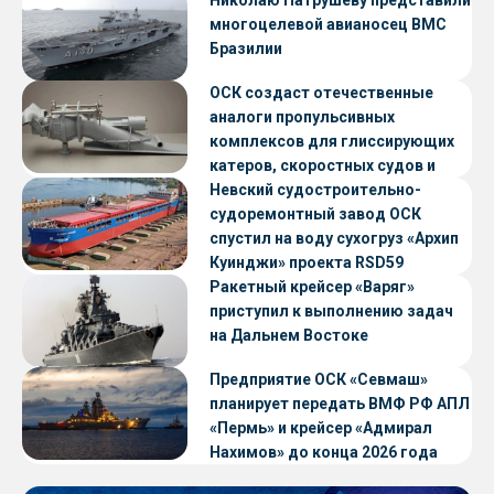
Николаю Патрушеву представили
многоцелевой авианосец ВМС
Бразилии
ОСК создаст отечественные
аналоги пропульсивных
комплексов для глиссирующих
катеров, скоростных судов и
судов с малой осадкой
Невский судостроительно-
судоремонтный завод ОСК
спустил на воду сухогруз «Архип
Куинджи» проекта RSD59
Ракетный крейсер «Варяг»
приступил к выполнению задач
на Дальнем Востоке
Предприятие ОСК «Севмаш»
планирует передать ВМФ РФ АПЛ
«Пермь» и крейсер «Адмирал
Нахимов» до конца 2026 года