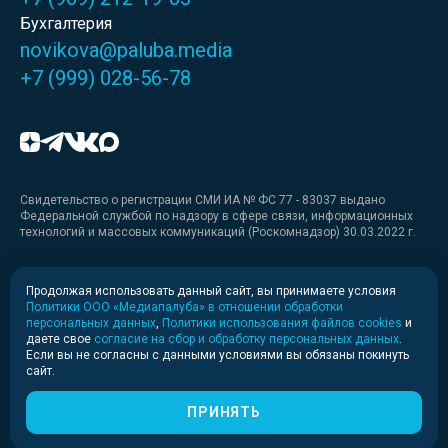
Бухгалтерия
novikova@paluba.media
+7 (999) 028-56-78
Свидетельство о регистрации СМИ ИА № ФС 77 - 83037 выдано
Федеральной службой по надзору в сфере связи, информационных
технологий и массовых коммуникаций (Роскомнадзор) 30.03.2022 г.
Медиакит
Продолжая использовать данный сайт, вы принимаете условия
Политики ООО «Медиапалуба» в отношении обработки
Медиакит для печати
персональных данных
,
Политики использования файлов cookies
и
даете свое
согласие на сбор и обработку персональных данных
.
Если вы не согласны с данными условиями вы обязаны покинуть
Политика конфиденциальности
сайт.
© 2020-2026 Информационное агентство «Медиапалуба»
(6+).
ПРИНЯТЬ