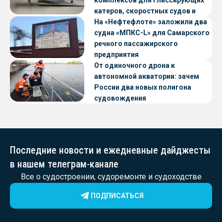
катеров, скоростных судов и
судов с малой осадкой
На «Нефтефлоте» заложили два
судна «МПКС-L» для Самарского
речного пассажирского
предприятия
От одиночного дрона к
автономной акватории: зачем
России два новых полигона
судовождения
Последние новости и ежедневные дайджесты
в нашем телеграм-канале
Все о судостроении, судоремонте и судоходстве
ПОДПИСАТЬСЯ