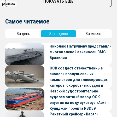
ПОКАЗАТЬ ЕЩЁ
реклама
Самое читаемое
За день
За неделю
За месяц
Николаю Патрушеву представили
многоцелевой авианосец ВМС
Бразилии
ОСК создаст отечественные
аналоги пропульсивных
комплексов для глиссирующих
катеров, скоростных судов и
судов с малой осадкой
Невский судостроительно-
судоремонтный завод ОСК
спустил на воду сухогруз «Архип
Куинджи» проекта RSD59
Ракетный крейсер «Варяг»