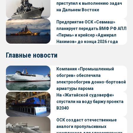
приступил к выполнению задач
на Дальнем Востоке
Предприятие ОСК «Севмаш»
планирует передать ВМФ РФ АПЛ
«Пермь» и крейсер «Адмирал
Нахимов» до конца 2026 года
Главные новости
Компания «Промышленный
обогрев» обеспечила
электрообогрев донно-бортовой
арматуры парома
«Петропавловск» проекта CNF22
На «Жатайской судоверфи»
спустили на воду баржу проекта
В2040
ОСК создаст отечественные
аналоги пропульсивных
комплексов для глиссирующих