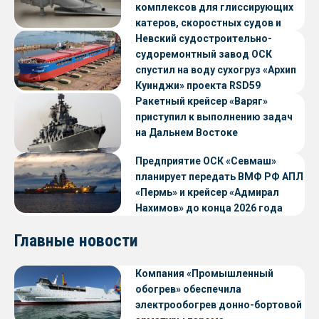
комплексов для глиссирующих
катеров, скоростных судов и
судов с малой осадкой
Невский судостроительно-
судоремонтный завод ОСК
спустил на воду сухогруз «Архип
Куинджи» проекта RSD59
Ракетный крейсер «Варяг»
приступил к выполнению задач
на Дальнем Востоке
Предприятие ОСК «Севмаш»
планирует передать ВМФ РФ АПЛ
«Пермь» и крейсер «Адмирал
Нахимов» до конца 2026 года
Главные новости
Компания «Промышленный
обогрев» обеспечила
электрообогрев донно-бортовой