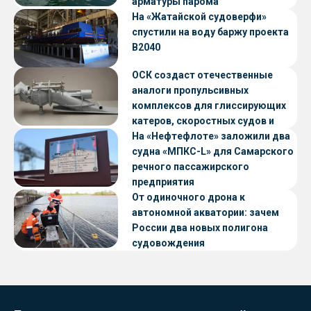
арматуры парома
«Петропавловск» проекта CNF22
На «Жатайской судоверфи»
спустили на воду баржу проекта
В2040
ОСК создаст отечественные
аналоги пропульсивных
комплексов для глиссирующих
катеров, скоростных судов и
судов с малой осадкой
На «Нефтефлоте» заложили два
судна «МПКС-L» для Самарского
речного пассажирского
предприятия
От одиночного дрона к
автономной акватории: зачем
России два новых полигона
судовождения