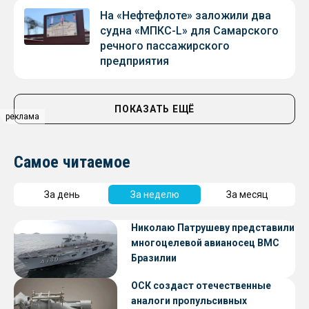
На «Нефтефлоте» заложили два
судна «МПКС-L» для Самарского
речного пассажирского
предприятия
ПОКАЗАТЬ ЕЩЁ
реклама
Самое читаемое
За день
За неделю
За месяц
Николаю Патрушеву представили
многоцелевой авианосец ВМС
Бразилии
ОСК создаст отечественные
аналоги пропульсивных