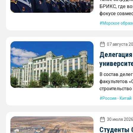
БРИКС, где во
фокусе совмес
Морское образ
07 августа 20
Делегация
университ
В состав деле
факультетов «
строительство 
Россия - Китай
30 июля 2026
Студенты 