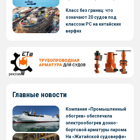
Класс без границ: что
означают 20 судов под
классом РС на китайских
верфях
реклама
Главные новости
Компания «Промышленный
обогрев» обеспечила
электрообогрев донно-
бортовой арматуры парома
«Петропавловск» проекта
На «Жатайской судоверфи»