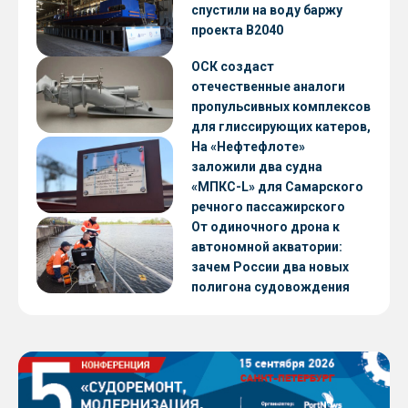
CNF22
спустили на воду баржу
проекта В2040
ОСК создаст
отечественные аналоги
пропульсивных комплексов
для глиссирующих катеров,
скоростных судов и судов с
На «Нефтефлоте»
малой осадкой
заложили два судна
«МПКС-L» для Самарского
речного пассажирского
предприятия
От одиночного дрона к
автономной акватории:
зачем России два новых
полигона судовождения