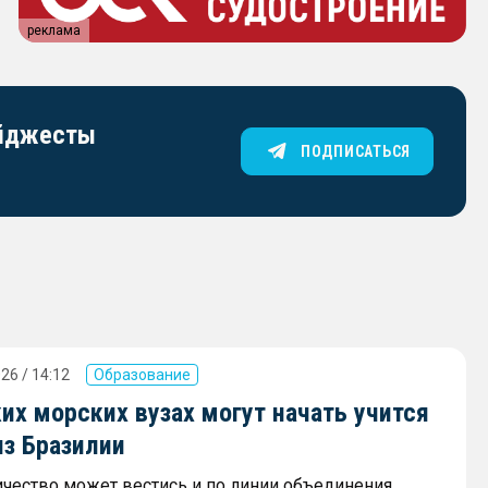
реклама
айджесты
ПОДПИСАТЬСЯ
26 / 14:12
Образование
их морских вузах могут начать учится
из Бразилии
ичество может вестись и по линии объединения