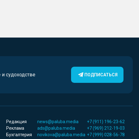
е и судоходстве
ПОДПИСАТЬСЯ
Редакция
news@paluba.media
+7 (911) 196-23-62
Реклама
ads@paluba.media
+7 (969) 212-19-03
Бухгалтерия
novikova@paluba.media
+7 (999) 028-56-78