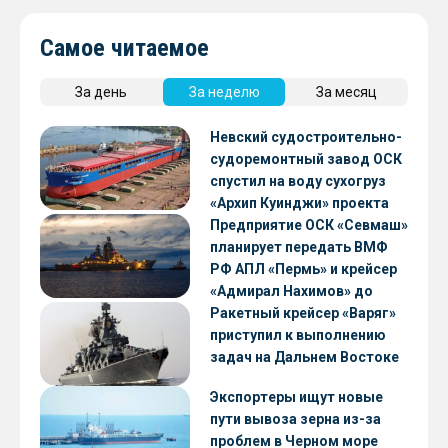
Самое читаемое
За день
За неделю
За месяц
Невский судостроительно-
судоремонтный завод ОСК
спустил на воду сухогруз
«Архип Куинджи» проекта
RSD59
Предприятие ОСК «Севмаш»
планирует передать ВМФ
РФ АПЛ «Пермь» и крейсер
«Адмирал Нахимов» до
конца 2026 года
Ракетный крейсер «Варяг»
приступил к выполнению
задач на Дальнем Востоке
Экспортеры ищут новые
пути вывоза зерна из-за
проблем в Черном море