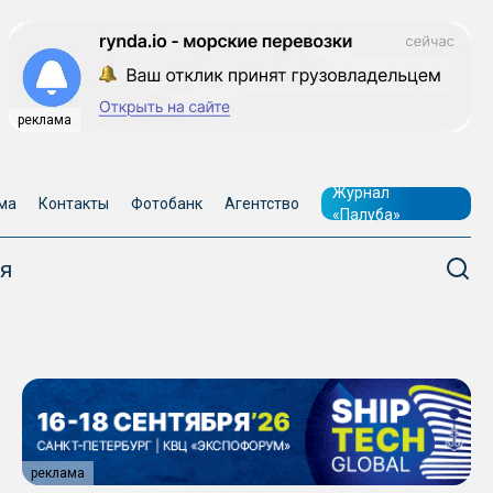
реклама
Журнал
ма
Контакты
Фотобанк
Агентство
«Палуба»
я
реклама