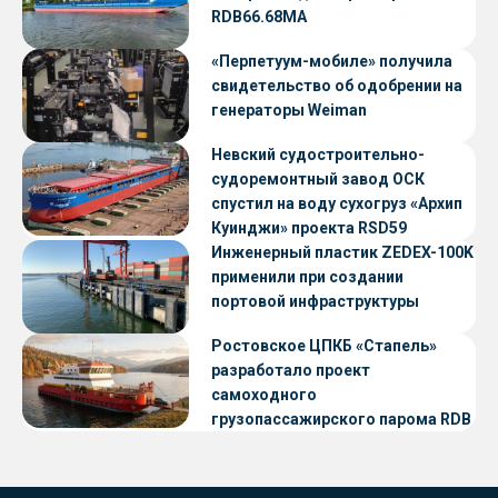
RDB66.68МА
«Перпетуум-мобиле» получила
свидетельство об одобрении на
генераторы Weiman
Невский судостроительно-
судоремонтный завод ОСК
спустил на воду сухогруз «Архип
Куинджи» проекта RSD59
Инженерный пластик ZEDEX-100K
применили при создании
портовой инфраструктуры
Ростовское ЦПКБ «Стапель»
разработало проект
самоходного
грузопассажирского парома RDB
56.06 для Таймырского Долгано-
Ненецкого округа