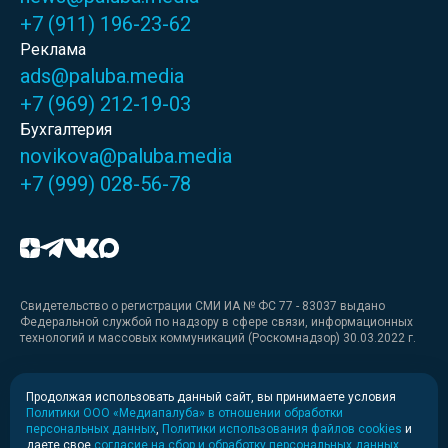
+7 (911) 196-23-62
Реклама
ads@paluba.media
+7 (969) 212-19-03
Бухгалтерия
novikova@paluba.media
+7 (999) 028-56-78
Свидетельство о регистрации СМИ ИА № ФС 77 - 83037 выдано
Федеральной службой по надзору в сфере связи, информационных
технологий и массовых коммуникаций (Роскомнадзор) 30.03.2022 г.
Медиакит
Продолжая использовать данный сайт, вы принимаете условия
Политики ООО «Медиапалуба» в отношении обработки
Медиакит для печати
персональных данных
,
Политики использования файлов cookies
и
даете свое
согласие на сбор и обработку персональных данных
.