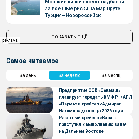
Морские линии вводят надбавки
за военные риски на маршруте
Турция—Новороссийск
ПОКАЗАТЬ ЕЩЁ
реклама
реклама
Самое читаемое
За день
За неделю
За месяц
Предприятие ОСК «Севмаш»
планирует передать ВМФ РФ АПЛ
«Пермь» и крейсер «Адмирал
Нахимов» до конца 2026 года
Ракетный крейсер «Варяг»
приступил к выполнению задач
на Дальнем Востоке