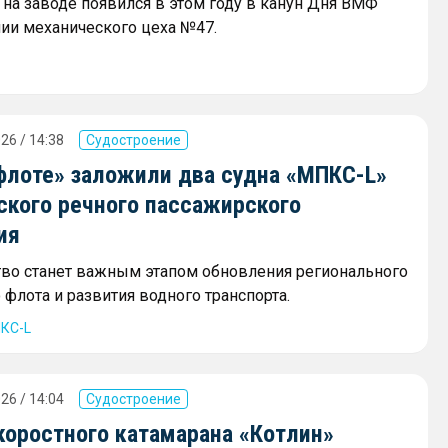
на заводе появился в этом году в канун Дня ВМФ
нии механического цеха №47.
26 / 14:38
Судостроение
флоте» заложили два судна «МПКС-L»
ского речного пассажирского
ия
тво станет важным этапом обновления регионального
флота и развития водного транспорта.
КС-L
26 / 14:04
Судостроение
коростного катамарана «Котлин»