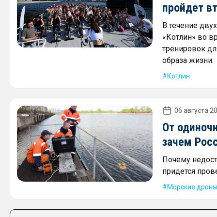
пройдет в
В течение дву
«Котлин» во в
тренировок дл
образа жизни.
Котлин
06 августа 20
От одиночн
зачем Рос
Почему недост
придется пров
Морские дрон