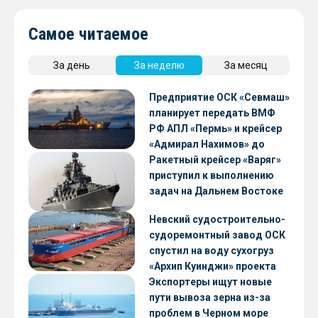
Самое читаемое
За день
За неделю
За месяц
Предприятие ОСК «Севмаш»
планирует передать ВМФ
РФ АПЛ «Пермь» и крейсер
«Адмирал Нахимов» до
конца 2026 года
Ракетный крейсер «Варяг»
приступил к выполнению
задач на Дальнем Востоке
Невский судостроительно-
судоремонтный завод ОСК
спустил на воду сухогруз
«Архип Куинджи» проекта
RSD59
Экспортеры ищут новые
пути вывоза зерна из-за
проблем в Черном море