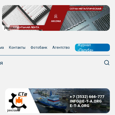
реклама
Журнал
ма
Контакты
Фотобанк
Агентство
«Палуба»
я
реклама