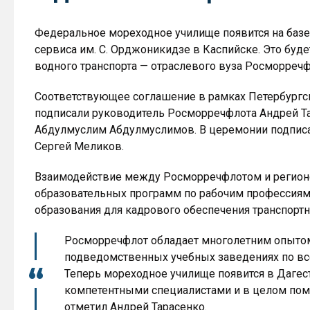
Федеральное мореходное училище появится на базе
сервиса им. С. Орджоникидзе в Каспийске. Это буд
водного транспорта — отраслевого вуза Росморречф
Соответствующее соглашение в рамках Петербург
подписали руководитель Росморречфлота Андрей Т
Абдулмуслим Абдулмуслимов. В церемонии подписан
Сергей Меликов.
Взаимодействие между Росморречфлотом и регионо
образовательных программ по рабочим профессиям
образования для кадрового обеспечения транспортн
Росморречфлот обладает многолетним опытом
подведомственных учебных заведениях по все
Теперь мореходное училище появится в Дагест
компетентными специалистами и в целом пом
отметил Андрей Тарасенко.