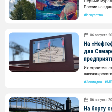
Первый мурал 
России на зда
Искусство
06 августа 20
На «Нефте
для Самар
предприят
Их строительс
пассажирского 
Закладка
МП
06 августа 20
На борту с