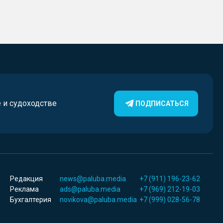
е и судоходстве
ПОДПИСАТЬСЯ
Редакция
news@paluba.media
+7 (911) 196-23-62
Реклама
ads@paluba.media
+7 (969) 212-19-03
Бухгалтерия
novikova@paluba.media
+7 (999) 028-56-78