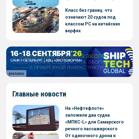
Класс без границ: что
означают 20 судов под
классом РС на китайских
верфях
реклама
Главные новости
На «Нефтефлоте»
заложили два судна
«МПКС-L» для Самарского
речного пассажирского
предприятия
От одиночного дрона к