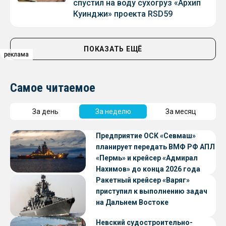
спустил на воду сухогруз «Архип
Куинджи» проекта RSD59
ПОКАЗАТЬ ЕЩЁ
реклама
реклама
реклама
Самое читаемое
За день
За неделю
За месяц
Предприятие ОСК «Севмаш»
планирует передать ВМФ РФ АПЛ
«Пермь» и крейсер «Адмирал
Нахимов» до конца 2026 года
Ракетный крейсер «Варяг»
приступил к выполнению задач
на Дальнем Востоке
Невский судостроительно-