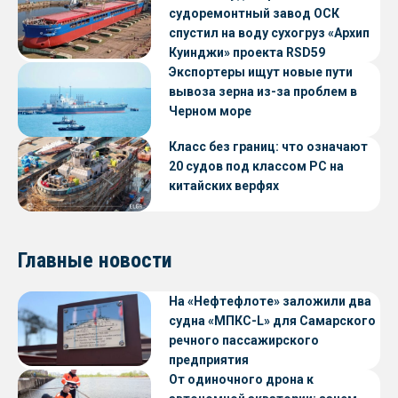
судоремонтный завод ОСК
спустил на воду сухогруз «Архип
Куинджи» проекта RSD59
Экспортеры ищут новые пути
вывоза зерна из-за проблем в
Черном море
Класс без границ: что означают
20 судов под классом РС на
китайских верфях
Главные новости
На «Нефтефлоте» заложили два
судна «МПКС-L» для Самарского
речного пассажирского
предприятия
От одиночного дрона к