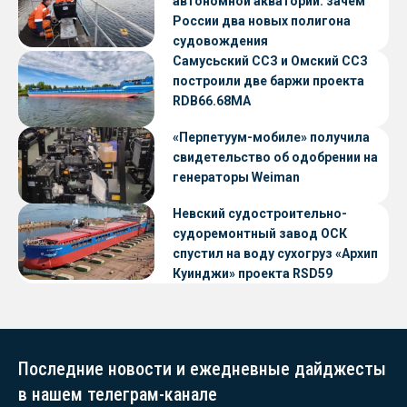
автономной акватории: зачем
России два новых полигона
судовождения
Самусьский ССЗ и Омский ССЗ
построили две баржи проекта
RDB66.68МА
«Перпетуум-мобиле» получила
свидетельство об одобрении на
генераторы Weiman
Невский судостроительно-
судоремонтный завод ОСК
спустил на воду сухогруз «Архип
Куинджи» проекта RSD59
Последние новости и ежедневные дайджесты
в нашем телеграм-канале