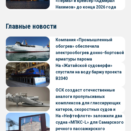
«Пермь» и крейсер «Адмирал
Нахимов» до конца 2026 года
Главные новости
Компания «Промышленный
обогрев» обеспечила
электрообогрев донно-бортовой
арматуры парома
«Петропавловск» проекта CNF22
На «Жатайской судоверфи»
спустили на воду баржу проекта
В2040
ОСК создаст отечественные
аналоги пропульсивных
комплексов для глиссирующих
катеров, скоростных судов и
судов с малой осадкой
На «Нефтефлоте» заложили два
судна «МПКС-L» для Самарского
речного пассажирского