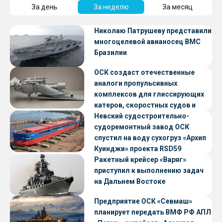
За день
За неделю
За месяц
Николаю Патрушеву представили
многоцелевой авианосец ВМС
Бразилии
ОСК создаст отечественные
аналоги пропульсивных
комплексов для глиссирующих
катеров, скоростных судов и
судов с малой осадкой
Невский судостроительно-
судоремонтный завод ОСК
спустил на воду сухогруз «Архип
Куинджи» проекта RSD59
Ракетный крейсер «Варяг»
приступил к выполнению задач
на Дальнем Востоке
Предприятие ОСК «Севмаш»
планирует передать ВМФ РФ АПЛ